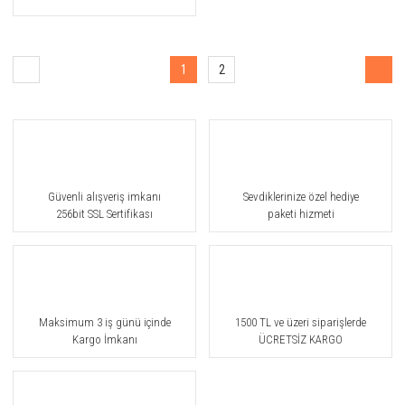
1
2
Güvenli alışveriş imkanı
Sevdiklerinize özel hediye
256bit SSL Sertifikası
paketi hizmeti
Maksimum 3 iş günü içinde
1500 TL ve üzeri siparişlerde
Kargo İmkanı
ÜCRETSİZ KARGO