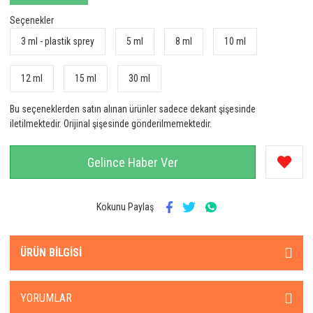
Seçenekler
3 ml - plastik sprey
5 ml
8 ml
10 ml
12 ml
15 ml
30 ml
Bu seçeneklerden satın alınan ürünler sadece dekant şişesinde
iletilmektedir. Orijinal şişesinde gönderilmemektedir.
Gelince Haber Ver
Kokunu Paylaş
ÜRÜN BILGISI
YORUMLAR