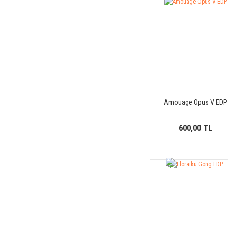
Creed (1)
D.L. Roelen (1)
D'orsay (3)
Dior (3)
Diptyque (7)
Electimuss (1)
Ella K Parfums (4)
Amouage Opus V EDP
Escentric Molecules (1)
Essential Parfums (2)
600,00 TL
Ex Nihilo (4)
Fabbrica Della Musa (2)
Floraiku (1)
YENİ
ÜRÜN
Fort & Manle (1)
Fragrance Du Bois (2)
Francesca Bianchi (1)
Franck Boclet (3)