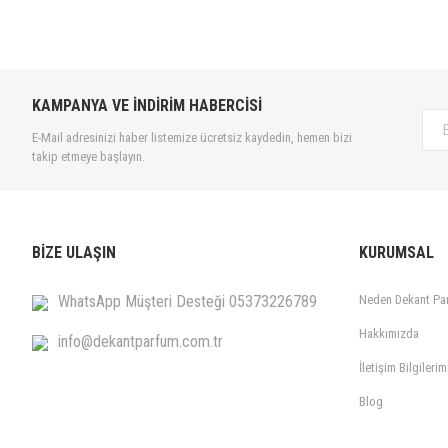
Jacques Fath (4)
Jeroboam (2)
Jo Malone (1)
Jovoy (1)
KAMPANYA VE İNDİRİM HABERCİSİ
Jul Et Mad (1)
E-Mail adresinizi haber listemize ücretsiz kaydedin, hemen bizi
Kajal (1)
takip etmeye başlayın.
Kayali (1)
Kilian (1)
La Maison de la Vanille (1)
BİZE ULAŞIN
KURUMSAL
Lancome (2)
Laurent Mazzone (1)
WhatsApp Müşteri Desteği 05373226789
Neden Dekant Pa
Le Labo (5)
Hakkımızda
info@dekantparfum.com.tr
Les Eaux Primordiales (1)
İletişim Bilgilerim
Les Indémodables (3)
Blog
Liquides Imaginaires (4)
Lorenzo Pazzaglia (2)