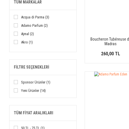
TÜM MARKALAR
Acqua di Parma (3)
Adamo Parfum (2)
Ajmal (2)
Boucheron Tubéreuse 
Akro (1)
Madras
Alghabra (3)
260,00 TL
Amouage (2)
FILTRE SEÇENEKLERI
Anatole Lebreton (3)
Anatoline (1)
Sponsor Ürünler (1)
Anka Kuş (1)
Yeni Ürünler (14)
Argos (1)
Armani (6)
Atkinsons (1)
TÜM FIYAT ARALIKLARI
Balenciaga (4)
Balmain (2)
50 TL - 75 TL (1)