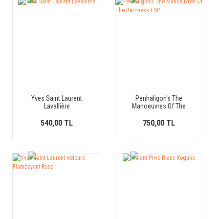
YENİ
YENİ
ÜRÜN
ÜRÜN
Yves Saint Laurent
Penhaligon's The
Lavallière
Manoeuvres Of The
Baroness EDP
540,00 TL
750,00 TL
YENİ
YENİ
ÜRÜN
ÜRÜN