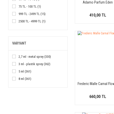
Adamo Parfum Eden
BDK Parfums (2)
75 TL - 100 TL (1)
Beafrag (1)
999 TL - 2499 TL (15)
410,00 TL
Blend Oud (1)
2500 TL - 4999 TL (1)
Boadicea The Victorious (1)
7500 TL - 9999 TL (1)
Bogue Profumo (1)
Bond No.9 (8)
VARYANT
Boucheron (1)
Byredo (8)
2,7 ml - metal sprey (330)
Carner Barcelona (2)
3 ml - plastik sprey (362)
Celine (1)
5 ml (361)
Chanel (1)
8 ml (361)
Frederic Malle Carnal Flo
Chloé (3)
10 ml (362)
Christian Louboutin (2)
12 ml (362)
660,00 TL
Clive Christian (2)
15 ml (362)
Contes De Parfums (1)
30 ml (361)