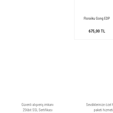
Frederic Malle (7)
Gallivant (1)
Floraïku Gong EDP
Giardini Di Toscana (2)
Goldfield & Banks (1)
675,00 TL
Gucci (3)
Guerlain (5)
Herve Gambs (1)
Histoires de Parfums (4)
History (1)
Houbigant (2)
House Of Matriarch (1)
Imaginary Authors (1)
Initio (2)
Isabey (1)
Güvenli alışveriş imkanı
Sevdiklerinize özel 
J.F Schwarzlose (1)
256bit SSL Sertifikası
paketi hizmet