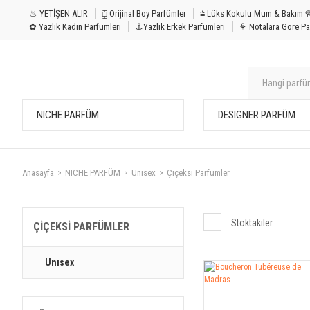
♨ YETİŞEN ALIR
⧮ Orijinal Boy Parfümler
⩭ Lüks Kokulu Mu
✿ Yazlık Kadın Parfümleri
⚓Yazlık Erkek Parfümleri
⚘ Notalara Göre Pa
NICHE PARFÜM
DESIGNER PARFÜM
Anasayfa
NICHE PARFÜM
Unısex
Çiçeksi Parfümler
Stoktakiler
ÇIÇEKSI PARFÜMLER
Unısex