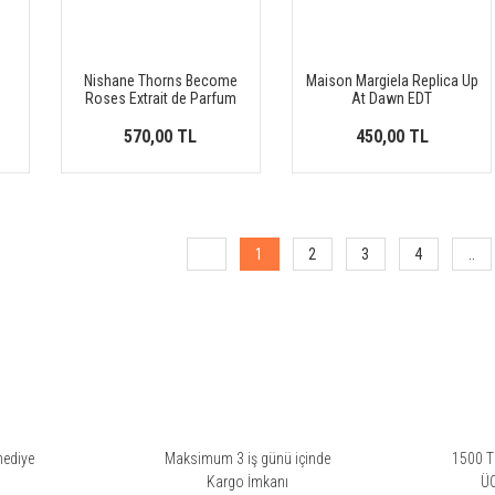
Nishane Thorns Become
Maison Margiela Replica Up
Roses Extrait de Parfum
At Dawn EDT
570,00 TL
450,00 TL
1
2
3
4
..
hediye
Maksimum 3 iş günü içinde
1500 TL
i
Kargo İmkanı
Ü