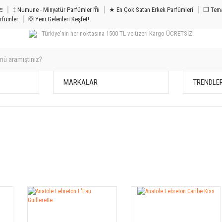
m & Bakım 𐦝
‡ Numune - Minyatür Parfümler 𐙏
★ En Çok Satan Erkek Parfümleri
❒ Tema
rfümler
✠ Yeni Gelenleri Keşfet!
Türkiye'nin her noktasına 1500 TL ve üzeri Kargo ÜCRETSİZ!
MARKALAR
TRENDLE