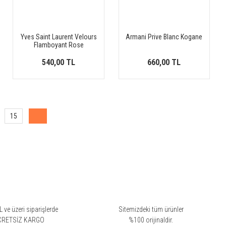
Yves Saint Laurent Velours
Armani Prive Blanc Kogane
Flamboyant Rose
540,00 TL
660,00 TL
15
 ve üzeri siparişlerde
Sitemizdeki tüm ürünler
CRETSİZ KARGO
%100 orijinaldir.