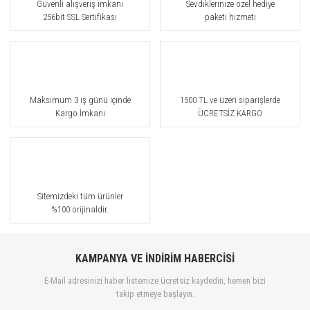
Güvenli alışveriş imkanı
Sevdiklerinize özel hediye
256bit SSL Sertifikası
paketi hizmeti
Maksimum 3 iş günü içinde
1500 TL ve üzeri siparişlerde
Kargo İmkanı
ÜCRETSİZ KARGO
Sitemizdeki tüm ürünler
%100 orijinaldir.
KAMPANYA VE İNDİRİM HABERCİSİ
E-Mail adresinizi haber listemize ücretsiz kaydedin, hemen bizi
takip etmeye başlayın.