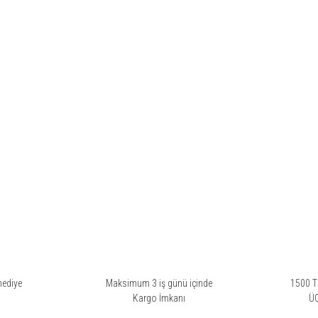
hediye
Maksimum 3 iş günü içinde
1500 TL
i
Kargo İmkanı
Ü