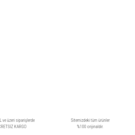
 ve üzeri siparişlerde
Sitemizdeki tüm ürünler
CRETSİZ KARGO
%100 orijinaldir.