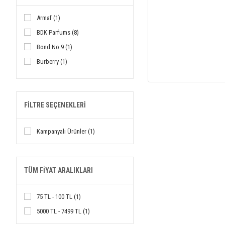
Armaf (1)
BDK Parfums (8)
Bond No.9 (1)
Burberry (1)
Cartier (4)
Chanel (1)
FILTRE SEÇENEKLERI
Dior (3)
Gruccione (3)
Kampanyalı Ürünler (1)
Gucci (1)
Guerlain (2)
Jean Charles Brosseau (1)
TÜM FIYAT ARALIKLARI
Jean Paul Gaultier (2)
Jovoy (1)
75 TL - 100 TL (1)
Kilian (2)
5000 TL - 7499 TL (1)
Lancome (2)