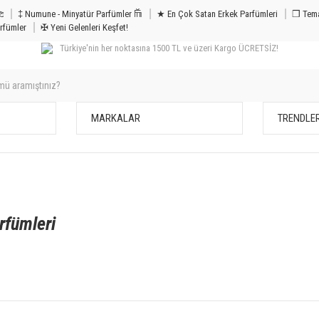
m & Bakım 𐦝
‡ Numune - Minyatür Parfümler 𐙏
★ En Çok Satan Erkek Parfümleri
❒ Tema
rfümler
✠ Yeni Gelenleri Keşfet!
Türkiye'nin her noktasına 1500 TL ve üzeri Kargo ÜCRETSİZ!
MARKALAR
TRENDLE
rfümleri