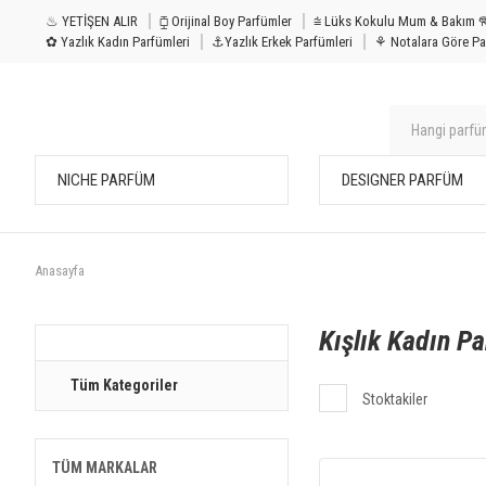
♨ YETİŞEN ALIR
⧮ Orijinal Boy Parfümler
⩭ Lüks Kokulu Mu
✿ Yazlık Kadın Parfümleri
⚓Yazlık Erkek Parfümleri
⚘ Notalara Göre Pa
NICHE PARFÜM
DESIGNER PARFÜM
Anasayfa
Kışlık Kadın Pa
Tüm Kategoriler
Stoktakiler
TÜM MARKALAR