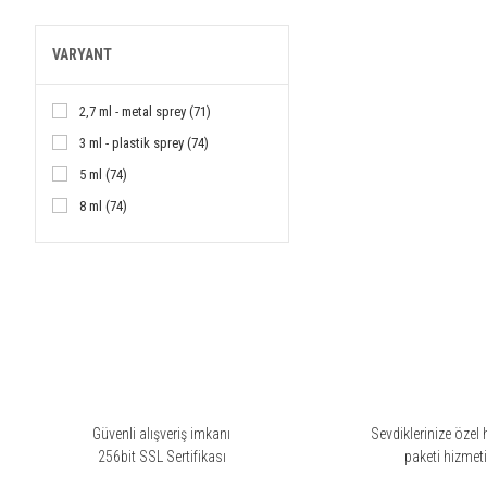
Lattafa (1)
VARYANT
Mancera (2)
Montale (2)
2,7 ml - metal sprey (71)
Mugler (3)
3 ml - plastik sprey (74)
Sospiro (1)
5 ml (74)
The Merchant of Venice (1)
8 ml (74)
Tom Ford (16)
10 ml (74)
Une Nuit Nomade (1)
12 ml (74)
Versace (3)
15 ml (74)
Viktor & Rolf (1)
30 ml (74)
Yves Saint Laurent (10)
Zadig & Voltaire (1)
Güvenli alışveriş imkanı
Sevdiklerinize özel 
256bit SSL Sertifikası
paketi hizmet