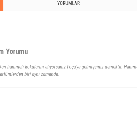
YORUMLAR
üm Yorumu
an hanımeli kokularını alıyorsanız Foça'ya gelmişsiniz demektir. Hanıme
parfümlerden biri aynı zamanda.
rsiz gördüğünüz noktaları öneri formunu kullanarak tarafımıza iletebilirsiniz.
Bu ürüne ilk yorumu siz yapın!
Yorum Yaz