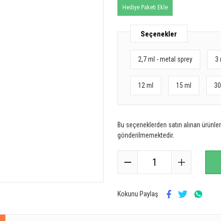
Hediye Paketi Ekle
Seçenekler
2,7 ml - metal sprey
3 
12 ml
15 ml
30
Bu seçeneklerden satın alınan ürünler 
gönderilmemektedir.
Kokunu Paylaş