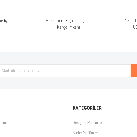
hediye
Maksimum 3 iş günü içinde
1500 TL
i
Kargo İmkanı
Ü
Gönder
KATEGORİLER
rfüm
Designer Parfümler
Niche Parfümler