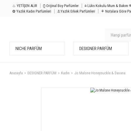
♨ YETİŞEN ALIR
⧮ Orijinal Boy Parfümler
⩭ Lüks Kokulu Mu
✿ Yazlık Kadın Parfümleri
⚓Yazlık Erkek Parfümleri
⚘ Notalara Göre Pa
NICHE PARFÜM
DESIGNER PARFÜM
Anasayfa
DESIGNER PARFÜM
Kadın
Jo Malone Honeysuckle & Davana