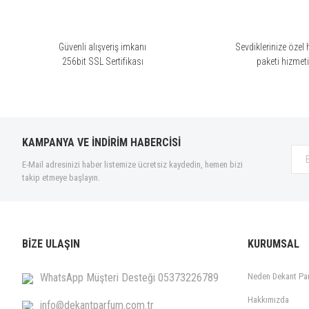
Ürün bilgilerinde hatalar bulunuyor.
Ürün fiyatı diğer sitelerden daha pahalı.
Bu ürüne benzer farklı alternatifler olmalı.
Güvenli alışveriş imkanı
Sevdiklerinize özel 
256bit SSL Sertifikası
paketi hizmet
KAMPANYA VE İNDİRİM HABERCİSİ
E-Mail adresinizi haber listemize ücretsiz kaydedin, hemen bizi
takip etmeye başlayın.
BİZE ULAŞIN
KURUMSAL
WhatsApp Müşteri Desteği 05373226789
Neden Dekant Pa
Hakkımızda
info@dekantparfum.com.tr