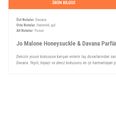
ÜRÜN BILGISI
Üst Notalar:
Davana
Orta Notalar:
Hanımeli, gül
Alt Notalar:
Yosun
Jo Malone Honeysuckle & Davana Parf
Denizin yosun kokusuna karışan evlerin taş duvarlarından sark
Davana. Yeşili, beyazı ve deniz kokusunu en iyi harmanlayan 
Bu ürünün fiyat bilgisi, resim, ürün açıklamalarında ve diğer konularda yete
Görüş ve önerileriniz için teşekkür ederiz.
Ürün resmi kalitesiz, bozuk veya görüntülenemiyor.
Ürün açıklamasında eksik bilgiler bulunuyor.