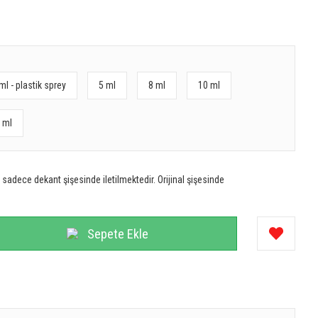
ml - plastik sprey
5 ml
8 ml
10 ml
 ml
sadece dekant şişesinde iletilmektedir. Orijinal şişesinde
Sepete Ekle