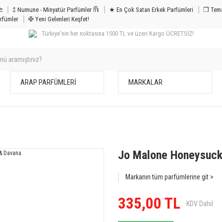
m & Bakım 𐦝
‡ Numune - Minyatür Parfümler 𐙏
★ En Çok Satan Erkek Parfümleri
❒ Tema
rfümler
✠ Yeni Gelenleri Keşfet!
Türkiye'nin her noktasına 1500 TL ve üzeri Kargo ÜCRETSİZ!
ARAP PARFÜMLERİ
MARKALAR
Jo Malone Honeysuck
Markanın tüm parfümlerine git >
335,00 TL
KDV Dahil