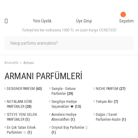
Yeni Üyelik
Üye Girişi
Sepetim
Türkiye'nin her noktasına 1500 TL ve üzeri Kargo ÜCRETSİZ!
Armani
Anasayfa
ARMANI PARFÜMLERİ
DESIGNER PARFÜM
(63)
Sample - Deluxe
NICHE PARFÜM
(27)
Parfümler
(29)
NOTALARA GÖRE
Sevgiliye Hediye
Yetişen Alır
(7)
PARFÜMLER
(20)
Seçenekleri 🍁
(13)
SİTEYE YENİ GELEN
Annelere Hediye
Düğün / Davet
PARFÜMLER
(1)
Alternatifleri
(1)
Parfümleri-Kadın
(1)
En Çok Satan Erkek
Orijinal Boy Parfumler ⌷
Parfümleri ☆
(1)
(1)