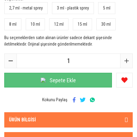
2,7 ml - metal sprey
3 ml - plastik sprey
5 ml
8 ml
10 ml
12 ml
15 ml
30 ml
Bu seçeneklerden satın alınan ürünler sadece dekant şişesinde
iletilmektedir. Orijinal şişesinde gönderilmemektedir.
Sepete Ekle
Kokunu Paylaş
ÜRÜN BILGISI