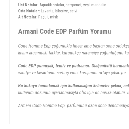
Üst Notalar:
Aquatik notalar, bergamot, yeşil mandalin
Orta Notalar:
Lavanta, biberiye, selvi
Alt Notalar:
Paçuli, misk
Armani Code EDP Parfüm Yorumu
Code Homme Edp çoğunlukla lineer ama baştan sona oldukça çeki
kısım arasındaki farklar, kurudukça narenciye yoğunluğunu ka
C
ode EDP yumuşak, temiz ve pudramsı. Olağanüstü harman
vanilya ve lavantanın sarhoş edici karışımını ortaya çıkarıyor.
Bu kokuyu tanımlamak için kullanacağım kelimeler çekici, sek
kullanım dozunun ayarlanmasıyla ofis için de harika olabilir ve
Armani Code Homme Edp parfümünü daha önce denemediyse