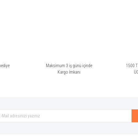
rsiz gördüğünüz noktaları öneri formunu kullanarak tarafımıza iletebilirsiniz.
Bu ürüne ilk yorumu siz yapın!
Yorum Yaz
hediye
Maksimum 3 iş günü içinde
1500 TL
i
Kargo İmkanı
Ü
Gönder