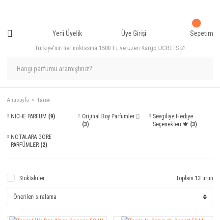
Yeni Üyelik
Üye Girişi
Sepetim
Türkiye'nin her noktasına 1500 TL ve üzeri Kargo ÜCRETSİZ!
Tauer
Anasayfa
NICHE PARFÜM
(9)
Orijinal Boy Parfumler ⌷
Sevgiliye Hediye
(3)
Seçenekleri 🍁
(3)
NOTALARA GÖRE
PARFÜMLER
(2)
Stoktakiler
Toplam 13 ürün