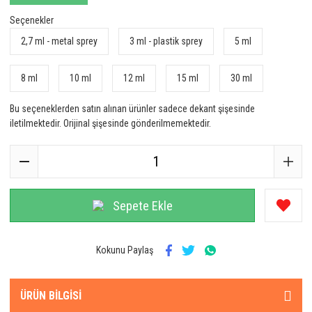
Seçenekler
2,7 ml - metal sprey
3 ml - plastik sprey
5 ml
8 ml
10 ml
12 ml
15 ml
30 ml
Bu seçeneklerden satın alınan ürünler sadece dekant şişesinde
iletilmektedir. Orijinal şişesinde gönderilmemektedir.
Sepete Ekle
Kokunu Paylaş
ÜRÜN BILGISI