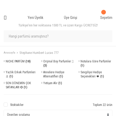
Yeni Üyelik
Üye Girişi
Sepetim
Türkiye'nin her noktasına 1500 TL ve üzeri Kargo ÜCRETSİZ!
Stephane Humbert Lucas 777
Anasayfa
NICHE PARFÜM
(18)
Orijinal Boy Parfumler ⌷
Notalara Göre Parfümler
(3)
(1)
Yazlık Erkek Parfümleri
Annelere Hediye
Sevgiliye Hediye
⚓
(1)
Alternatifleri
(1)
Seçenekleri 🍁
(1)
SON DÖNEMİN ÇOK
Yetişen Alır
(1)
SATANLARI ✪
(1)
Stoktakiler
Toplam 22 ürün