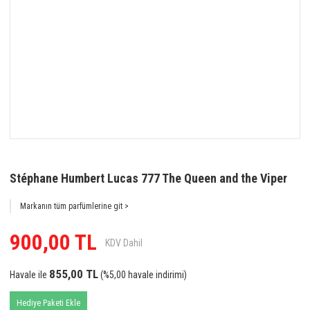
Stéphane Humbert Lucas 777 The Queen and the Viper
Markanın tüm parfümlerine git >
900,00 TL
KDV Dahil
855,00 TL
Havale ile
(%5,00 havale indirimi)
Hediye Paketi Ekle