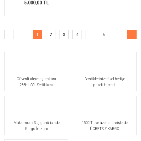
5.000,00 TL
1
2
3
4
..
6
Güvenli alışveriş imkanı
Sevdiklerinize özel hediye
256bit SSL Sertifikası
paketi hizmeti
Maksimum 3 iş günü içinde
1500 TL ve üzeri siparişlerde
Kargo İmkanı
ÜCRETSİZ KARGO