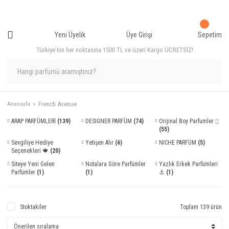
Yeni Üyelik
Üye Girişi
Sepetim
Türkiye'nin her noktasına 1500 TL ve üzeri Kargo ÜCRETSİZ!
French Avenue
Anasayfa
ARAP PARFÜMLERİ
(139)
DESIGNER PARFÜM
(74)
Orijinal Boy Parfumler ⌷
(55)
Sevgiliye Hediye
Yetişen Alır
(6)
NICHE PARFÜM
(5)
Seçenekleri 🍁
(20)
Siteye Yeni Gelen
Notalara Göre Parfümler
Yazlık Erkek Parfümleri
Parfümler
(1)
(1)
⚓
(1)
Stoktakiler
Toplam 139 ürün