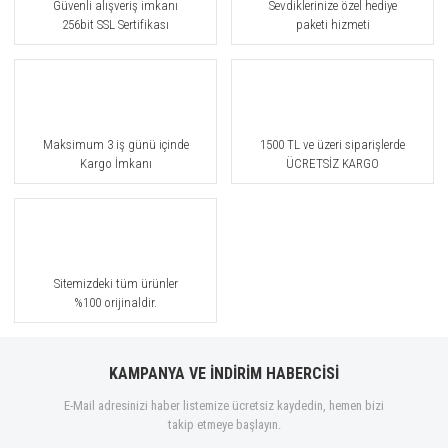
Güvenli alışveriş imkanı
Sevdiklerinize özel hediye
256bit SSL Sertifikası
paketi hizmeti
Maksimum 3 iş günü içinde
1500 TL ve üzeri siparişlerde
Kargo İmkanı
ÜCRETSİZ KARGO
Sitemizdeki tüm ürünler
%100 orijinaldir.
KAMPANYA VE İNDİRİM HABERCİSİ
E-Mail adresinizi haber listemize ücretsiz kaydedin, hemen bizi
takip etmeye başlayın.