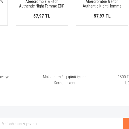
0%
Abercrombie & Fitch
Abercrombie & Fitch
Authentic Night Femme EDP
Authentic Night Homme
EDT
57,97 TL
57,97 TL
hediye
Maksimum 3 iş günü içinde
1500 TL
i
Kargo İmkanı
Ü