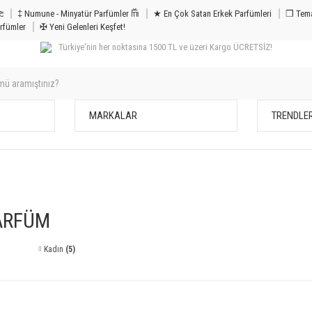
m & Bakım 𐦝
‡ Numune - Minyatür Parfümler 𐙏
★ En Çok Satan Erkek Parfümleri
❒ Tema
rfümler
✠ Yeni Gelenleri Keşfet!
Türkiye'nin her noktasına 1500 TL ve üzeri Kargo ÜCRETSİZ!
MARKALAR
TRENDLE
ARFÜM
Kadın
(5)