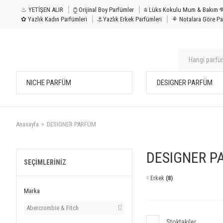
♨ YETİŞEN ALIR
⧮ Orijinal Boy Parfümler
⩭ Lüks Kokulu Mu
✿ Yazlık Kadın Parfümleri
⚓Yazlık Erkek Parfümleri
⚘ Notalara Göre Pa
NICHE PARFÜM
DESIGNER PARFÜM
Anasayfa
DESIGNER PARFÜM
DESIGNER P
SEÇIMLERINIZ
Erkek
(8)
Marka
Abercrombie & Fitch
Stoktakiler