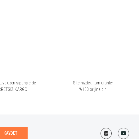
 ve üzeri siparişlerde
Sitemizdeki tüm ürünler
CRETSİZ KARGO
%100 orijinaldir.
KAYDET