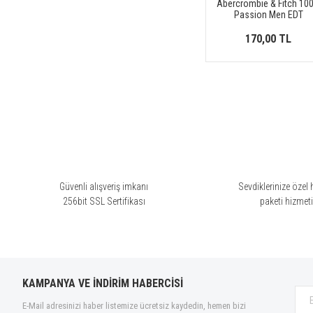
Abercrombie & Fitch 10
Cacharel (6)
Passion Men EDT
Calvin Klein (28)
170,00 TL
Carolina Herrera (28)
Caron (5)
Cartier (15)
Cerruti 1881 (1)
Chanel (43)
Chloé (17)
Chopard (1)
Güvenli alışveriş imkanı
Sevdiklerinize özel 
Christina Aguilera (2)
256bit SSL Sertifikası
paketi hizmet
Clinique (3)
Comme des Garcons (1)
Costume National (10)
Davidoff (9)
KAMPANYA VE İNDİRİM HABERCİSİ
Diesel (10)
E-Mail adresinizi haber listemize ücretsiz kaydedin, hemen bizi