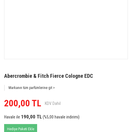
Abercrombie & Fitch Fierce Cologne EDC
Markanın tüm parfümlerine git >
200,00 TL
KDV Dahil
190,00 TL
Havale ile
(%5,00 havale indirimi)
Hediye Paketi Ekle