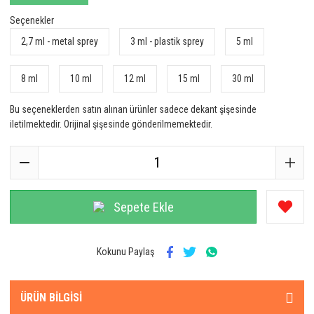
Seçenekler
2,7 ml - metal sprey
3 ml - plastik sprey
5 ml
8 ml
10 ml
12 ml
15 ml
30 ml
Bu seçeneklerden satın alınan ürünler sadece dekant şişesinde
iletilmektedir. Orijinal şişesinde gönderilmemektedir.
Sepete Ekle
Kokunu Paylaş
ÜRÜN BILGISI