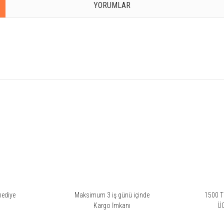
YORUMLAR
rsiz gördüğünüz noktaları öneri formunu kullanarak tarafımıza iletebilirsiniz.
Bu ürüne ilk yorumu siz yapın!
Yorum Yaz
hediye
Maksimum 3 iş günü içinde
1500 TL
i
Kargo İmkanı
Ü