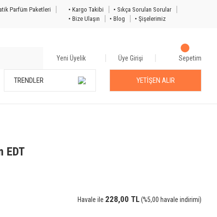
tik Parfüm Paketleri
• Kargo Takibi
• Sıkça Sorulan Sorular
• Bize Ulaşın
• Blog
• Şişelerimiz
Yeni Üyelik
Üye Girişi
Sepetim
TRENDLER
YETİŞEN ALIR
im EDT
228,00 TL
Havale ile
(%5,00 havale indirimi)