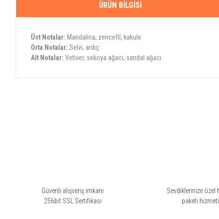
ÜRÜN BILGISI
Üst Notalar:
Mandalina, zencefil, kakule
Orta Notalar:
Selvi, ardıç
Alt Notalar:
Vetiver, sekoya ağacı, sandal ağacı
Bu ürünün fiyat bilgisi, resim, ürün açıklamalarında ve diğer konularda yete
Görüş ve önerileriniz için teşekkür ederiz.
Ürün resmi kalitesiz, bozuk veya görüntülenemiyor.
Ürün açıklamasında eksik bilgiler bulunuyor.
Ürün bilgilerinde hatalar bulunuyor.
Ürün fiyatı diğer sitelerden daha pahalı.
Bu ürüne benzer farklı alternatifler olmalı.
Güvenli alışveriş imkanı
Sevdiklerinize özel 
256bit SSL Sertifikası
paketi hizmet