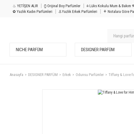
♨ YETİŞEN ALIR
⧮ Orijinal Boy Parfümler
⩭ Lüks Kokulu Mu
✿ Yazlık Kadın Parfümleri
⚓Yazlık Erkek Parfümleri
⚘ Notalara Göre Pa
NICHE PARFÜM
DESIGNER PARFÜM
Anasayfa
DESIGNER PARFÜM
Erkek
Odunsu Parfümler
Tiffany & Love f