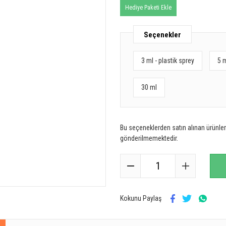
Hediye Paketi Ekle
Seçenekler
3 ml - plastik sprey
5 
30 ml
Bu seçeneklerden satın alınan ürünler 
gönderilmemektedir.
Kokunu Paylaş