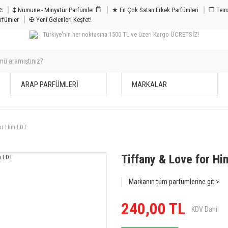
m & Bakım 𐦝
‡ Numune - Minyatür Parfümler 𐙏
★ En Çok Satan Erkek Parfümleri
❒ Tema
rfümler
✠ Yeni Gelenleri Keşfet!
Türkiye'nin her noktasına 1500 TL ve üzeri Kargo ÜCRETSİZ!
ARAP PARFÜMLERİ
MARKALAR
or Him EDT
Tiffany & Love for H
Markanın tüm parfümlerine git >
240,00 TL
KDV Dahil