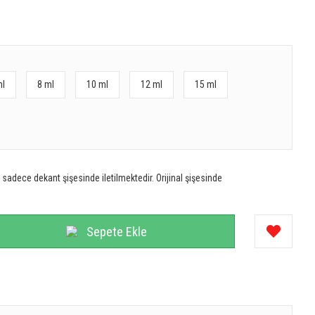
ml
8 ml
10 ml
12 ml
15 ml
sadece dekant şişesinde iletilmektedir. Orijinal şişesinde
Sepete Ekle