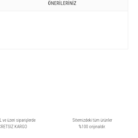
ÖNERILERINIZ
 ve üzeri siparişlerde
Sitemizdeki tüm ürünler
CRETSİZ KARGO
%100 orijinaldir.