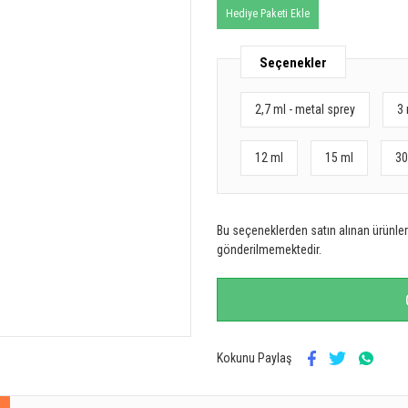
Hediye Paketi Ekle
Seçenekler
2,7 ml - metal sprey
3 
12 ml
15 ml
30
Bu seçeneklerden satın alınan ürünler 
gönderilmemektedir.
Kokunu Paylaş