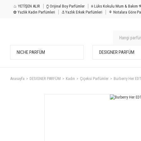
♨ YETİŞEN ALIR
⧮ Orijinal Boy Parfümler
⩭ Lüks Kokulu Mu
✿ Yazlık Kadın Parfümleri
⚓Yazlık Erkek Parfümleri
⚘ Notalara Göre Pa
NICHE PARFÜM
DESIGNER PARFÜM
Anasayfa
DESIGNER PARFÜM
Kadın
Çiçeksi Parfümler
Burberry Her ED