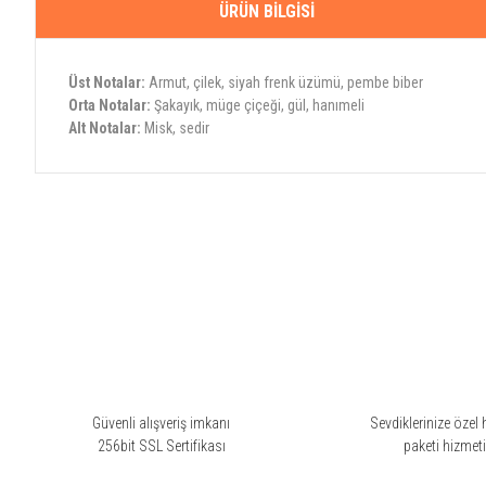
ÜRÜN BILGISI
Üst Notalar:
Armut, çilek, siyah frenk üzümü, pembe biber
Orta Notalar:
Şakayık, müge çiçeği, gül, hanımeli
Alt Notalar:
Misk, sedir
Bu ürünün fiyat bilgisi, resim, ürün açıklamalarında ve diğer konularda yete
Görüş ve önerileriniz için teşekkür ederiz.
Ürün resmi kalitesiz, bozuk veya görüntülenemiyor.
Ürün açıklamasında eksik bilgiler bulunuyor.
Ürün bilgilerinde hatalar bulunuyor.
Ürün fiyatı diğer sitelerden daha pahalı.
Bu ürüne benzer farklı alternatifler olmalı.
Güvenli alışveriş imkanı
Sevdiklerinize özel 
256bit SSL Sertifikası
paketi hizmet