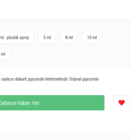
ml - plastik sprey
5 ml
8 ml
10 ml
 ml
sadece dekant şişesinde iletilmektedir. Orijinal şişesinde
Gelince Haber Ver