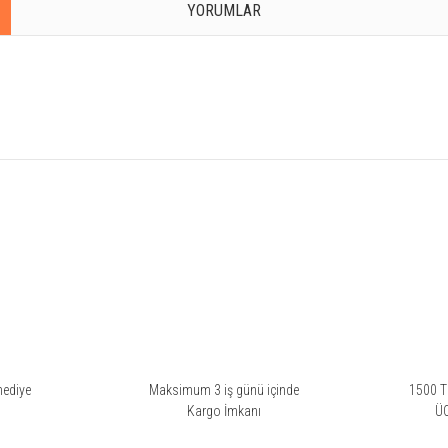
YORUMLAR
rsiz gördüğünüz noktaları öneri formunu kullanarak tarafımıza iletebilirsiniz.
Bu ürüne ilk yorumu siz yapın!
Yorum Yaz
hediye
Maksimum 3 iş günü içinde
1500 TL
i
Kargo İmkanı
Ü