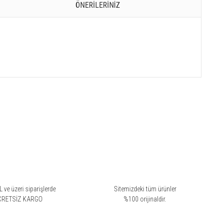
ÖNERILERINIZ
 ve üzeri siparişlerde
Sitemizdeki tüm ürünler
CRETSİZ KARGO
%100 orijinaldir.