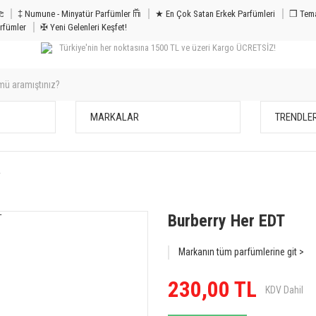
m & Bakım 𐦝
‡ Numune - Minyatür Parfümler 𐙏
★ En Çok Satan Erkek Parfümleri
❒ Tema
rfümler
✠ Yeni Gelenleri Keşfet!
Türkiye'nin her noktasına 1500 TL ve üzeri Kargo ÜCRETSİZ!
MARKALAR
TRENDLE
T
Burberry Her EDT
Markanın tüm parfümlerine git >
230,00 TL
KDV Dahil