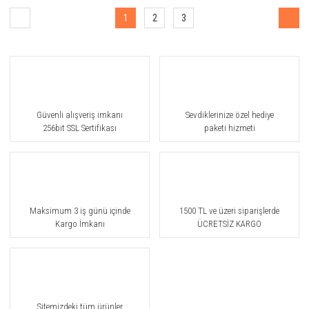
1
2
3
Güvenli alışveriş imkanı
Sevdiklerinize özel hediye
256bit SSL Sertifikası
paketi hizmeti
Maksimum 3 iş günü içinde
1500 TL ve üzeri siparişlerde
Kargo İmkanı
ÜCRETSİZ KARGO
Sitemizdeki tüm ürünler