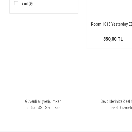
8 ml (9)
10 ml (9)
12 ml (9)
Room 1015 Yesterday E
15 ml (9)
30 ml (9)
350,00 TL
Güvenli alışveriş imkanı
Sevdiklerinize özel 
256bit SSL Sertifikası
paketi hizmet