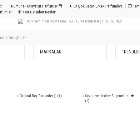
m & Bakım 𐦝
‡ Numune - Minyatür Parfümler 𐙏
★ En Çok Satan Erkek Parfümleri
❒ Tema
rfümler
✠ Yeni Gelenleri Keşfet!
Türkiye'nin her noktasına 1500 TL ve üzeri Kargo ÜCRETSİZ!
MARKALAR
TRENDLE
Orijinal Boy Parfumler ⌷
(1)
Sevgiliye Hediye Seçenekleri 🍁
(1)