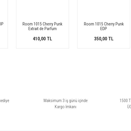
DP
Room 1015 Cherry Punk
Room 1015 Cherry Punk
Extrait de Parfum
EDP
410,00 TL
350,00 TL
hediye
Maksimum 3 iş günü içinde
1500 TL
i
Kargo İmkanı
Ü