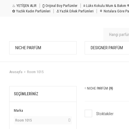
♨ YETİŞEN ALIR
⧮ Orijinal Boy Parfümler
⩭ Lüks Kokulu Mu
✿ Yazlık Kadın Parfümleri
⚓Yazlık Erkek Parfümleri
⚘ Notalara Göre Pa
NICHE PARFÜM
DESIGNER PARFÜM
Anasayfa
Room 1015
NICHE PARFÜM
(9)
SEÇIMLERINIZ
Marka
Stoktakiler
Room 1015