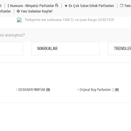
m & Bakım 𐦝
‡ Numune - Minyatür Parfümler 𐙏
★ En Çok Satan Erkek Parfümleri
❒ Tema
rfümler
✠ Yeni Gelenleri Keşfet!
Türkiye'nin her noktasına 1500 TL ve üzeri Kargo ÜCRETSİZ!
MARKALAR
TRENDLE
DESIGNER PARFÜM
(8)
Orijinal Boy Parfumler ⌷
(8)