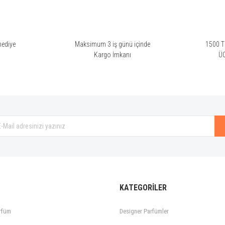
hediye
Maksimum 3 iş günü içinde
1500 TL
i
Kargo İmkanı
Ü
KATEGORİLER
rfüm
Designer Parfümler