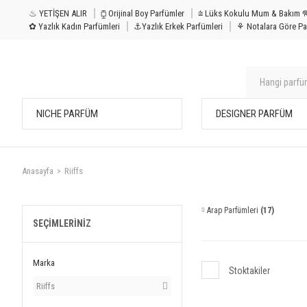
♨ YETİŞEN ALIR
⧮ Orijinal Boy Parfümler
⩭ Lüks Kokulu Mu
✿ Yazlık Kadın Parfümleri
⚓Yazlık Erkek Parfümleri
⚘ Notalara Göre Pa
NICHE PARFÜM
DESIGNER PARFÜM
Anasayfa
Riiffs
Arap Parfümleri
(17)
SEÇIMLERINIZ
Marka
Stoktakiler
Riiffs