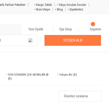
tik Parfüm Paketleri
• Kargo Takibi
• Sıkça Sorulan Sorular
• Bize Ulaşın
• Blog
• Şişelerimiz
Yeni Üyelik
Üye Girişi
Sepetim
R
YETİŞEN ALIR
SON DÖNEMİN ÇOK SATANLARI ✪
Yetişen Alır
(1)
(1)