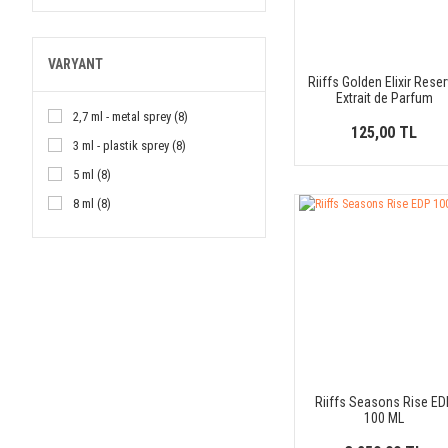
VARYANT
Riiffs Golden Elixir Rese
Extrait de Parfum
2,7 ml - metal sprey (8)
125,00 TL
3 ml - plastik sprey (8)
5 ml (8)
8 ml (8)
10 ml (8)
12 ml (8)
15 ml (8)
30 ml (8)
Riiffs Seasons Rise ED
100 ML