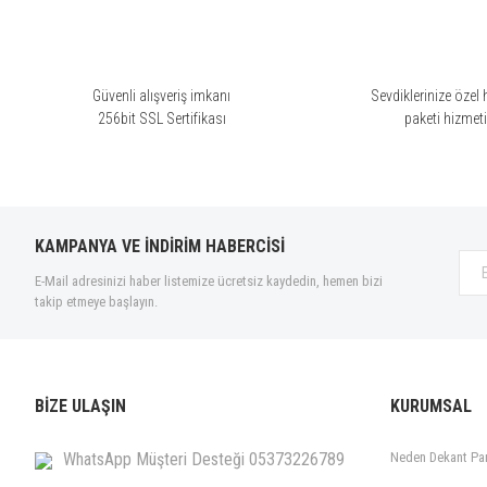
Güvenli alışveriş imkanı
Sevdiklerinize özel 
256bit SSL Sertifikası
paketi hizmet
KAMPANYA VE İNDİRİM HABERCİSİ
E-Mail adresinizi haber listemize ücretsiz kaydedin, hemen bizi
takip etmeye başlayın.
BİZE ULAŞIN
KURUMSAL
WhatsApp Müşteri Desteği 05373226789
Neden Dekant Pa