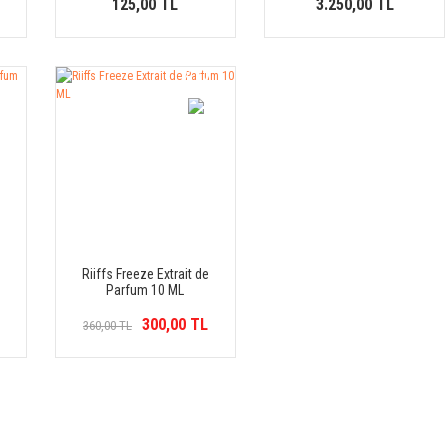
125,00 TL
3.250,00 TL
%17
İNDİRİM
Riiffs Freeze Extrait de
Parfum 10 ML
300,00 TL
360,00 TL