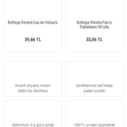
Bottega Veneta Eau de Velours
Bottega Veneta Parco
Palladiano VII Lilla
39,66 TL
33,56 TL
Güvenli alışveriş imkanı
Sevdiklerinize özel hediye
256bit SSL Sertifikası
paketi hizmeti
Maksimum 3 iş günü içinde
1500 TL ve üzeri siparişlerde