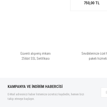
750,00 TL
Güvenli alışveriş imkanı
Sevdiklerinize özel 
256bit SSL Sertifikası
paketi hizmet
KAMPANYA VE İNDİRİM HABERCİSİ
E-Mail adresinizi haber listemize ücretsiz kaydedin, hemen bizi
takip etmeye başlayın.