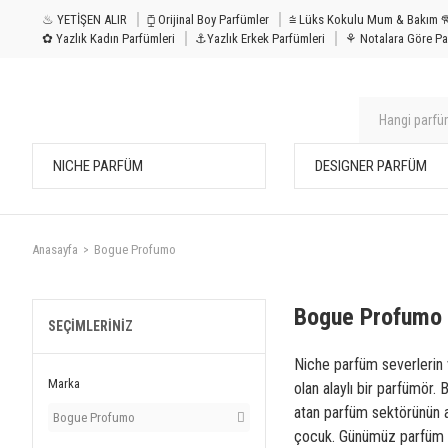
♨ YETİŞEN ALIR
⧮ Orijinal Boy Parfümler
⩭ Lüks Kokulu Mu
✿ Yazlık Kadın Parfümleri
⚓Yazlık Erkek Parfümleri
⚘ Notalara Göre Pa
NICHE PARFÜM
DESIGNER PARFÜM
Anasayfa
Bogue Profumo
Bogue Profumo
SEÇIMLERINIZ
Niche parfüm severlerin v
Marka
olan alaylı bir parfümör.
atan parfüm sektörünün ay
Bogue Profumo
çocuk. Günümüz parfüm dü