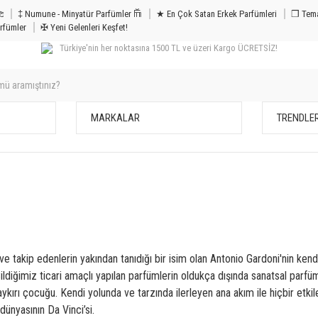
m & Bakım 𐦝
‡ Numune - Minyatür Parfümler 𐙏
★ En Çok Satan Erkek Parfümleri
❒ Tema
rfümler
✠ Yeni Gelenleri Keşfet!
Türkiye'nin her noktasına 1500 TL ve üzeri Kargo ÜCRETSİZ!
MARKALAR
TRENDLE
e takip edenlerin yakından tanıdığı bir isim olan Antonio Gardoni'nin kendi
 Bildiğimiz ticari amaçlı yapılan parfümlerin oldukça dışında sanatsal parf
kırı çocuğu. Kendi yolunda ve tarzında ilerleyen ana akım ile hiçbir etkil
nyasının Da Vinci’si.