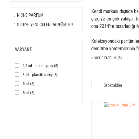
Kendi markası dışında baş
NICHE PARFÜM
çizgiye en çok yakışan ba
SİTEYE YENİ GELEN PARFÜMLER
onu 2014’te tasarladığı M
Koleksiyondaki parfümleri
damıtma yöntemlerinin far
VARYANT
NICHE PARFÜM
(8)
2,7 ml - metal sprey (8)
3 ml - plastik sprey (8)
5 ml (8)
Stoktakiler
8 ml (8)
10 ml (8)
12 ml (8)
15 ml (8)
30 ml (8)