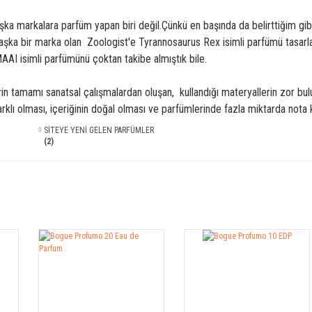
ka markalara parfüm yapan biri değil.Çünkü en başında da belirttiğim gibi
şka bir marka olan Zoologist'e Tyrannosaurus Rex isimli parfümü tasarlay
AAI isimli parfümünü çoktan takibe almıştık bile.
n tamamı sanatsal çalışmalardan oluşan, kullandığı materyallerin zor buluna
klı olması, içeriğinin doğal olması ve parfümlerinde fazla miktarda nota kul
SİTEYE YENİ GELEN PARFÜMLER
(2)