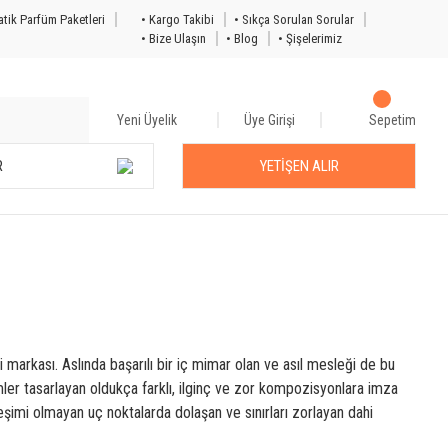
tik Parfüm Paketleri
• Kargo Takibi
• Sıkça Sorulan Sorular
• Bize Ulaşın
• Blog
• Şişelerimiz
Yeni Üyelik
Üye Girişi
Sepetim
R
YETİŞEN ALIR
 markası. Aslında başarılı bir iç mimar olan ve asıl mesleği de bu
ümler tasarlayan oldukça farklı, ilginç ve zor kompozisyonlara imza
eşimi olmayan uç noktalarda dolaşan ve sınırları zorlayan dahi