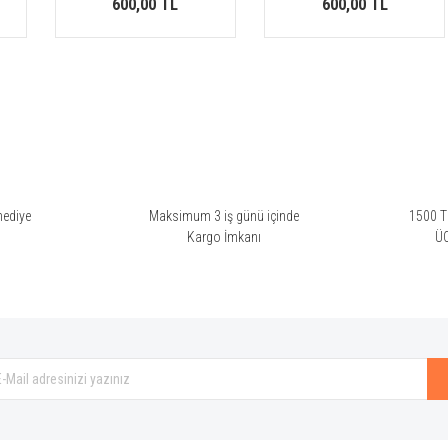
600,00 TL
600,00 TL
hediye
Maksimum 3 iş günü içinde
1500 TL
i
Kargo İmkanı
Ü