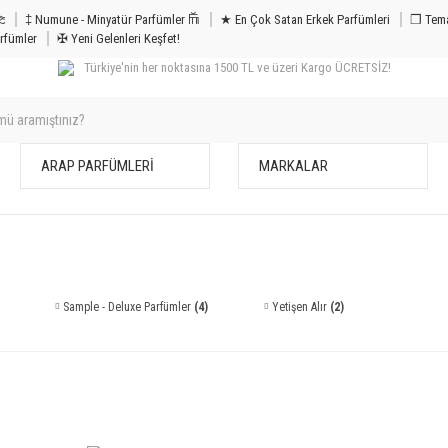
m & Bakım 𐦝
‡ Numune - Minyatür Parfümler 𐙏
★ En Çok Satan Erkek Parfümleri
❒ Tema
rfümler
✠ Yeni Gelenleri Keşfet!
Türkiye'nin her noktasına 1500 TL ve üzeri Kargo ÜCRETSİZ!
ARAP PARFÜMLERİ
MARKALAR
Sample - Deluxe Parfümler
(4)
Yetişen Alır
(2)