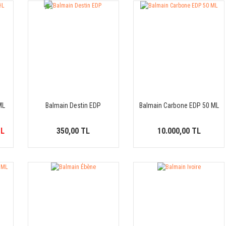
3
YENİ
İM
ÜRÜN
ML
Balmain Destin EDP
Balmain Carbone EDP 50 ML
TL
350,00 TL
10.000,00 TL
5
İM