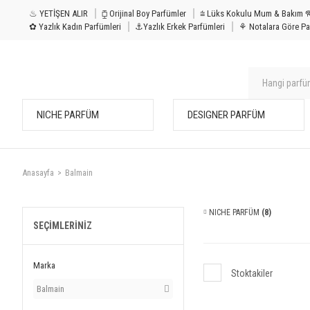
♨ YETİŞEN ALIR
⧮ Orijinal Boy Parfümler
⩭ Lüks Kokulu Mu
✿ Yazlık Kadın Parfümleri
⚓Yazlık Erkek Parfümleri
⚘ Notalara Göre Pa
NICHE PARFÜM
DESIGNER PARFÜM
Anasayfa
Balmain
NICHE PARFÜM
(8)
SEÇIMLERINIZ
Marka
Stoktakiler
Balmain