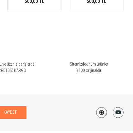
500,00 TL
500,00 TL
 ve üzeri siparişlerde
Sitemizdeki tüm ürünler
CRETSİZ KARGO
%100 orijinaldir.
KAYDET