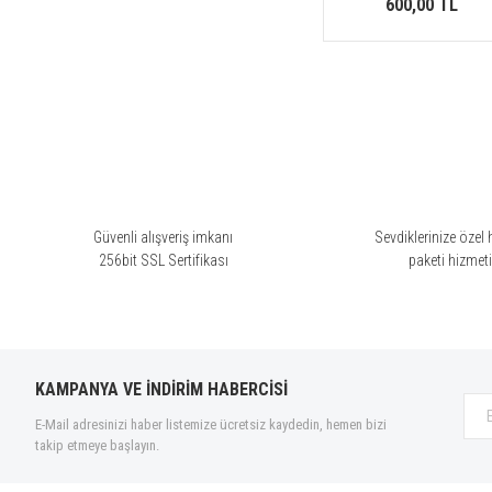
600,00 TL
Güvenli alışveriş imkanı
Sevdiklerinize özel 
256bit SSL Sertifikası
paketi hizmet
KAMPANYA VE İNDİRİM HABERCİSİ
E-Mail adresinizi haber listemize ücretsiz kaydedin, hemen bizi
takip etmeye başlayın.