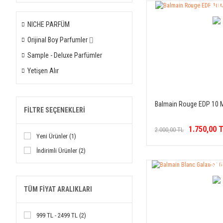
%1
İNDİR
NICHE PARFÜM
Orijinal Boy Parfumler ⌷
Sample - Deluxe Parfümler
Yetişen Alır
Balmain Rouge EDP 10 
FILTRE SEÇENEKLERI
1.750,00 
2.000,00 TL
Yeni Ürünler (1)
İndirimli Ürünler (2)
%1
İNDİR
TÜM FIYAT ARALIKLARI
999 TL - 2499 TL (2)