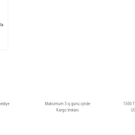
la
hediye
Maksimum 3 iş günü içinde
1500 TL
i
Kargo İmkanı
Ü