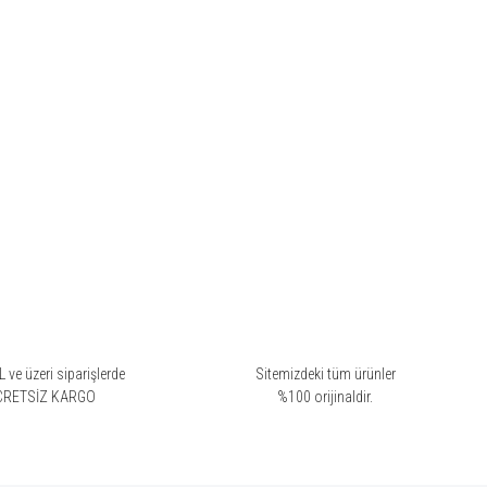
 ve üzeri siparişlerde
Sitemizdeki tüm ürünler
CRETSİZ KARGO
%100 orijinaldir.