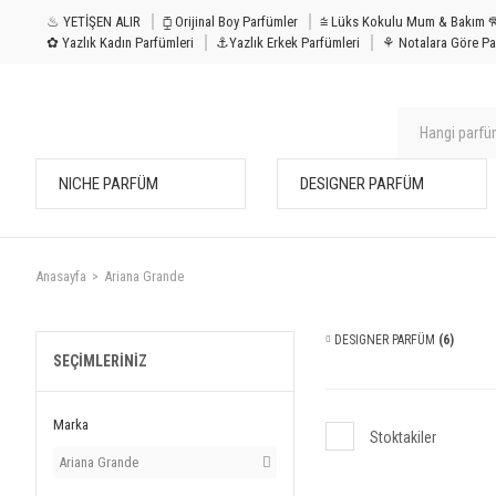
♨ YETİŞEN ALIR
⧮ Orijinal Boy Parfümler
⩭ Lüks Kokulu Mu
✿ Yazlık Kadın Parfümleri
⚓Yazlık Erkek Parfümleri
⚘ Notalara Göre Pa
NICHE PARFÜM
DESIGNER PARFÜM
Anasayfa
Ariana Grande
DESIGNER PARFÜM
(6)
SEÇIMLERINIZ
Marka
Stoktakiler
Ariana Grande