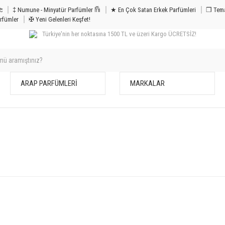
m & Bakım 𐦝
‡ Numune - Minyatür Parfümler 𐙏
★ En Çok Satan Erkek Parfümleri
❒ Tema
rfümler
✠ Yeni Gelenleri Keşfet!
Türkiye'nin her noktasına 1500 TL ve üzeri Kargo ÜCRETSİZ!
ARAP PARFÜMLERİ
MARKALAR