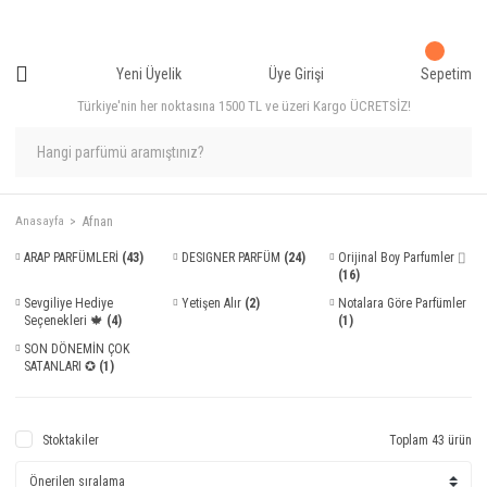
Yeni Üyelik
Üye Girişi
Sepetim
Türkiye'nin her noktasına 1500 TL ve üzeri Kargo ÜCRETSİZ!
Afnan
Anasayfa
ARAP PARFÜMLERİ
(43)
DESIGNER PARFÜM
(24)
Orijinal Boy Parfumler ⌷
(16)
Sevgiliye Hediye
Yetişen Alır
(2)
Notalara Göre Parfümler
Seçenekleri 🍁
(4)
(1)
SON DÖNEMİN ÇOK
SATANLARI ✪
(1)
Stoktakiler
Toplam 43 ürün