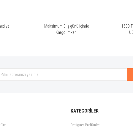
hediye
Maksimum 3 iş günü içinde
1500 TL
i
Kargo İmkanı
Ü
KATEGORİLER
rfüm
Designer Parfümler