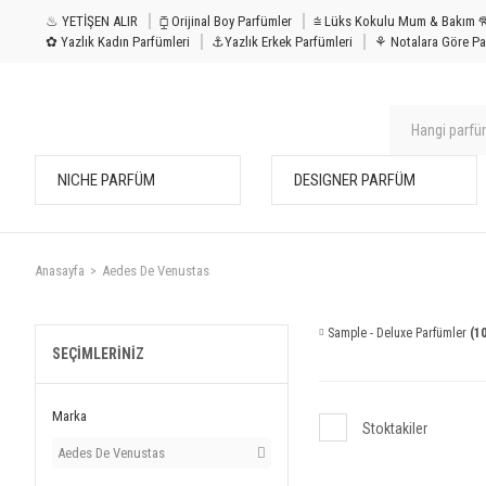
♨ YETİŞEN ALIR
⧮ Orijinal Boy Parfümler
⩭ Lüks Kokulu Mu
✿ Yazlık Kadın Parfümleri
⚓Yazlık Erkek Parfümleri
⚘ Notalara Göre Pa
NICHE PARFÜM
DESIGNER PARFÜM
Anasayfa
Aedes De Venustas
Sample - Deluxe Parfümler
(10
SEÇIMLERINIZ
Marka
Stoktakiler
Aedes De Venustas