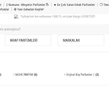
m & Bakım 𐦝
‡ Numune - Minyatür Parfümler 𐙏
★ En Çok Satan Erkek Parfümleri
❒ Tema
rfümler
✠ Yeni Gelenleri Keşfet!
Türkiye'nin her noktasına 1500 TL ve üzeri Kargo ÜCRETSİZ!
ARAP PARFÜMLERİ
MARKALAR
)
NICHE PARFÜM
(6)
Orijinal Boy Parfumler ⌷
(2)