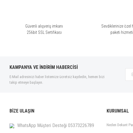
Güvenli alışveriş imkanı
Sevdiklerinize özel 
256bit SSL Sertifikası
paketi hizmet
KAMPANYA VE İNDİRİM HABERCİSİ
E-Mail adresinizi haber listemize ücretsiz kaydedin, hemen bizi
takip etmeye başlayın.
BİZE ULAŞIN
KURUMSAL
WhatsApp Müşteri Desteği 05373226789
Neden Dekant Pa