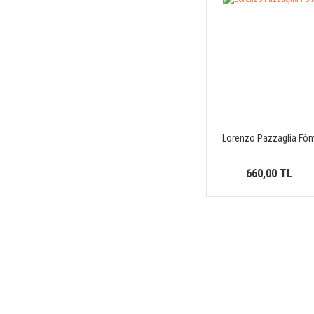
Carner Barcelona (10)
Carolina Herrera (4)
Cartier (3)
Carven (1)
Celine (6)
Chanel (18)
Lorenzo Pazzaglia Fô
Chloé (3)
Christian Louboutin (6)
660,00 TL
Christina Aguilera (1)
Clive Christian (24)
Comme des Garcons (17)
Contes De Parfums (10)
Coolife (1)
Creed (42)
D.L. Roelen (6)