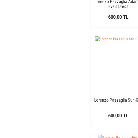
Lorenzo Pazzaglia Ada
Balenciaga (10)
Eve's Dress
Balmain (8)
600,00 TL
BDK Parfums (12)
Beafrag (9)
Beso Beach (6)
Blend Oud (5)
Boadicea The Victorious (11)
Bogue Profumo (8)
Bohoboco (7)
Bond No.9 (47)
Borntostandout® (21)
Lorenzo Pazzaglia Sun-G
Bottega Veneta (1)
Boucheron (6)
600,00 TL
Brioni (4)
Bvlgari (16)
Byredo (44)