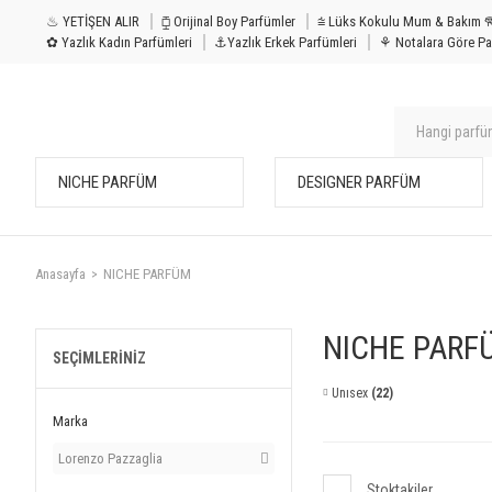
♨ YETİŞEN ALIR
⧮ Orijinal Boy Parfümler
⩭ Lüks Kokulu Mu
✿ Yazlık Kadın Parfümleri
⚓Yazlık Erkek Parfümleri
⚘ Notalara Göre Pa
NICHE PARFÜM
DESIGNER PARFÜM
Anasayfa
NICHE PARFÜM
NICHE PARF
SEÇIMLERINIZ
Unısex
(22)
Marka
Lorenzo Pazzaglia
Stoktakiler