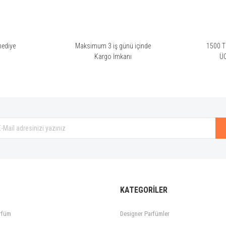
hediye
Maksimum 3 iş günü içinde
1500 TL
i
Kargo İmkanı
Ü
KATEGORİLER
rfüm
Designer Parfümler