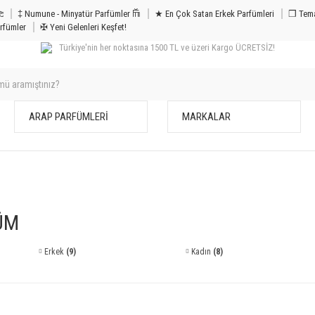
m & Bakım 𐦝
‡ Numune - Minyatür Parfümler 𐙏
★ En Çok Satan Erkek Parfümleri
❒ Tema
rfümler
✠ Yeni Gelenleri Keşfet!
Türkiye'nin her noktasına 1500 TL ve üzeri Kargo ÜCRETSİZ!
ARAP PARFÜMLERİ
MARKALAR
ÜM
Erkek
(9)
Kadın
(8)