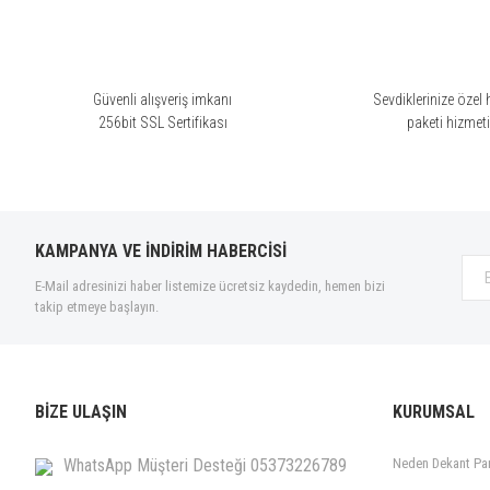
D'orsay (6)
Diesel (1)
Dior (30)
Güvenli alışveriş imkanı
Sevdiklerinize özel 
Diptyque (35)
256bit SSL Sertifikası
paketi hizmet
Dolce & Gabbana (9)
Dries Van Noten (5)
Ds & Durga (10)
Electimuss (11)
KAMPANYA VE İNDİRİM HABERCİSİ
Elie Saab (1)
E-Mail adresinizi haber listemize ücretsiz kaydedin, hemen bizi
Ella K Parfums (13)
takip etmeye başlayın.
Ermenegildo Zegna (14)
Escentric Molecules (14)
Essential Parfums (13)
BİZE ULAŞIN
KURUMSAL
Estee Lauder (3)
Etat Libre d'Orange (19)
WhatsApp Müşteri Desteği 05373226789
Neden Dekant Pa
Etro (2)