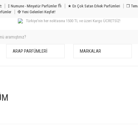
m & Bakım 𐦝
‡ Numune - Minyatür Parfümler 𐙏
★ En Çok Satan Erkek Parfümleri
❒ Tema
rfümler
✠ Yeni Gelenleri Keşfet!
Türkiye'nin her noktasına 1500 TL ve üzeri Kargo ÜCRETSİZ!
ARAP PARFÜMLERİ
MARKALAR
ÜM