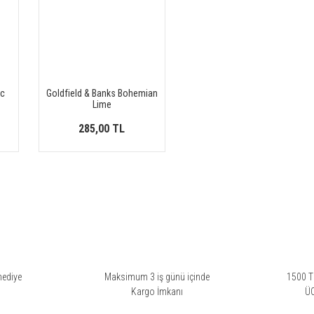
ic
Goldfield & Banks Bohemian
Lime
285,00 TL
hediye
Maksimum 3 iş günü içinde
1500 TL
i
Kargo İmkanı
Ü