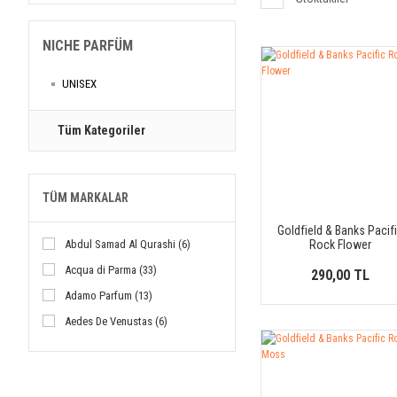
NICHE PARFÜM
UNISEX
Tüm Kategoriler
TÜM MARKALAR
Goldfield & Banks Pacif
Abdul Samad Al Qurashi (6)
Rock Flower
Acqua di Parma (33)
290,00 TL
Adamo Parfum (13)
Aedes De Venustas (6)
Agatho (4)
Ajmal (17)