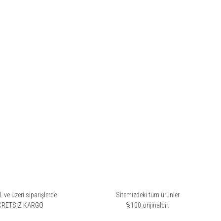
 ve üzeri siparişlerde
Sitemizdeki tüm ürünler
CRETSİZ KARGO
%100 orijinaldir.