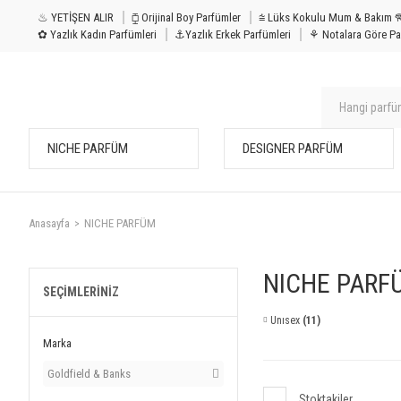
♨ YETİŞEN ALIR
⧮ Orijinal Boy Parfümler
⩭ Lüks Kokulu Mu
✿ Yazlık Kadın Parfümleri
⚓Yazlık Erkek Parfümleri
⚘ Notalara Göre Pa
NICHE PARFÜM
DESIGNER PARFÜM
Anasayfa
NICHE PARFÜM
NICHE PARF
SEÇIMLERINIZ
Unısex
(11)
Marka
Goldfield & Banks
Stoktakiler