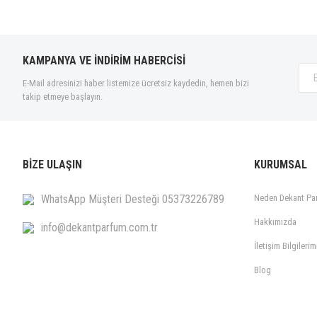
BDK Parfums (12)
Beafrag (9)
Beso Beach (6)
KAMPANYA VE İNDİRİM HABERCİSİ
Blend Oud (5)
E-Mail adresinizi haber listemize ücretsiz kaydedin, hemen bizi
Boadicea The Victorious (11)
takip etmeye başlayın.
Bogue Profumo (8)
Bohoboco (7)
Bond No.9 (47)
BİZE ULAŞIN
KURUMSAL
Borntostandout® (21)
Bottega Veneta (1)
WhatsApp Müşteri Desteği 05373226789
Neden Dekant Pa
Boucheron (6)
Hakkımızda
info@dekantparfum.com.tr
Brioni (4)
İletişim Bilgilerim
Bvlgari (16)
Blog
Byredo (44)
Carner Barcelona (10)
Carolina Herrera (4)