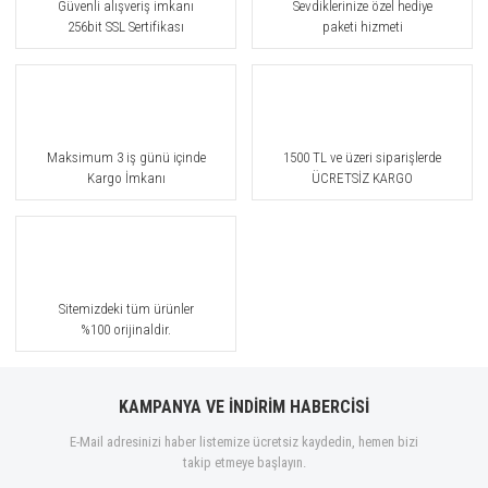
Güvenli alışveriş imkanı
Sevdiklerinize özel hediye
256bit SSL Sertifikası
paketi hizmeti
Maksimum 3 iş günü içinde
1500 TL ve üzeri siparişlerde
Kargo İmkanı
ÜCRETSİZ KARGO
Sitemizdeki tüm ürünler
%100 orijinaldir.
KAMPANYA VE İNDİRİM HABERCİSİ
E-Mail adresinizi haber listemize ücretsiz kaydedin, hemen bizi
takip etmeye başlayın.