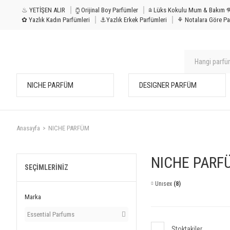
♨ YETİŞEN ALIR
⧮ Orijinal Boy Parfümler
⩭ Lüks Kokulu Mu
✿ Yazlık Kadın Parfümleri
⚓Yazlık Erkek Parfümleri
⚘ Notalara Göre Pa
NICHE PARFÜM
DESIGNER PARFÜM
Anasayfa
NICHE PARFÜM
NICHE PARF
SEÇIMLERINIZ
Unısex
(8)
Marka
Essential Parfums
Stoktakiler