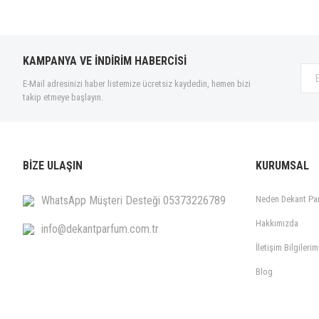
Balenciaga (10)
Balmain (8)
BDK Parfums (12)
KAMPANYA VE İNDİRİM HABERCİSİ
Beafrag (9)
E-Mail adresinizi haber listemize ücretsiz kaydedin, hemen bizi
Beso Beach (6)
takip etmeye başlayın.
Blend Oud (5)
Boadicea The Victorious (11)
Bogue Profumo (8)
BİZE ULAŞIN
KURUMSAL
Bohoboco (7)
Bond No.9 (47)
WhatsApp Müşteri Desteği 05373226789
Neden Dekant Pa
Borntostandout® (21)
Hakkımızda
info@dekantparfum.com.tr
Bottega Veneta (1)
İletişim Bilgilerim
Boucheron (6)
Blog
Brioni (4)
Bvlgari (16)
Byredo (44)