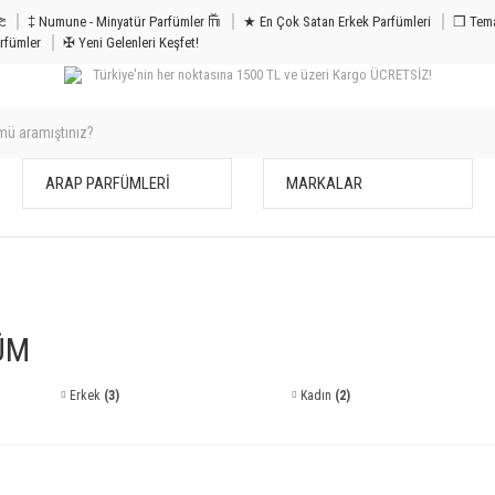
m & Bakım 𐦝
‡ Numune - Minyatür Parfümler 𐙏
★ En Çok Satan Erkek Parfümleri
❒ Tema
rfümler
✠ Yeni Gelenleri Keşfet!
Türkiye'nin her noktasına 1500 TL ve üzeri Kargo ÜCRETSİZ!
ARAP PARFÜMLERİ
MARKALAR
ÜM
Erkek
(3)
Kadın
(2)