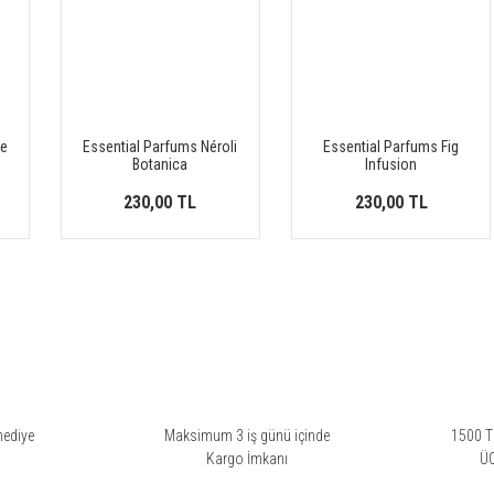
ne
Essential Parfums Néroli
Essential Parfums Fig
Botanica
Infusion
230,00 TL
230,00 TL
hediye
Maksimum 3 iş günü içinde
1500 TL
i
Kargo İmkanı
Ü