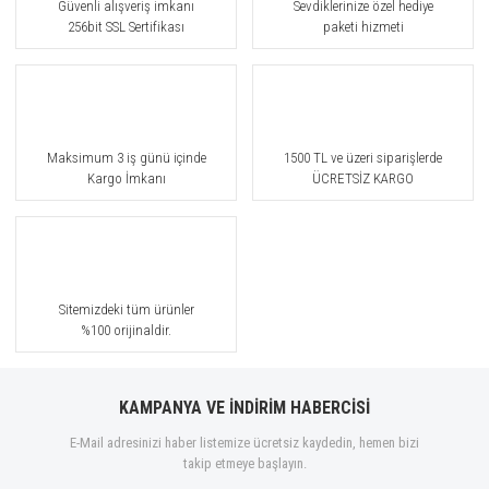
Güvenli alışveriş imkanı
Sevdiklerinize özel hediye
256bit SSL Sertifikası
paketi hizmeti
Maksimum 3 iş günü içinde
1500 TL ve üzeri siparişlerde
Kargo İmkanı
ÜCRETSİZ KARGO
Sitemizdeki tüm ürünler
%100 orijinaldir.
KAMPANYA VE İNDİRİM HABERCİSİ
E-Mail adresinizi haber listemize ücretsiz kaydedin, hemen bizi
takip etmeye başlayın.