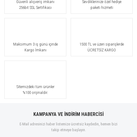
Güvenli alışveriş imkanı
Sevdiklerinize özel hediye
256bit SSL Sertifikası
paketi hizmeti
Maksimum 3 iş günü içinde
1500 TL ve üzeri siparişlerde
Kargo İmkanı
ÜCRETSİZ KARGO
Sitemizdeki tüm ürünler
%100 orijinaldir.
KAMPANYA VE İNDİRİM HABERCİSİ
E-Mail adresinizi haber listemize ücretsiz kaydedin, hemen bizi
takip etmeye başlayın.