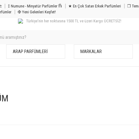
m & Bakım 𐦝
‡ Numune - Minyatür Parfümler 𐙏
★ En Çok Satan Erkek Parfümleri
❒ Tema
rfümler
✠ Yeni Gelenleri Keşfet!
Türkiye'nin her noktasına 1500 TL ve üzeri Kargo ÜCRETSİZ!
ARAP PARFÜMLERİ
MARKALAR
ÜM