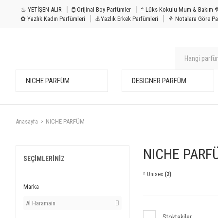
♨ YETİŞEN ALIR
⧮ Orijinal Boy Parfümler
⩭ Lüks Kokulu Mu
✿ Yazlık Kadın Parfümleri
⚓Yazlık Erkek Parfümleri
⚘ Notalara Göre Pa
NICHE PARFÜM
DESIGNER PARFÜM
Anasayfa
NICHE PARFÜM
NICHE PARF
SEÇIMLERINIZ
Unısex
(2)
Marka
Al Haramain
Stoktakiler