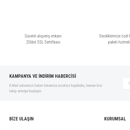
Akro (12)
Al Ezz Oud (2)
Al Haramain (2)
Alghabra (13)
Amouage (80)
Güvenli alışveriş imkanı
Sevdiklerinize özel 
256bit SSL Sertifikası
paketi hizmet
Anatole Lebreton (13)
Anatoline (3)
AndréSimon (2)
Angelos Créations Olfactives
(5)
KAMPANYA VE İNDİRİM HABERCİSİ
Anka Kuş (6)
E-Mail adresinizi haber listemize ücretsiz kaydedin, hemen bizi
Argos (7)
takip etmeye başlayın.
Armani (27)
Atkinsons (8)
Balenciaga (10)
BİZE ULAŞIN
KURUMSAL
Balmain (8)