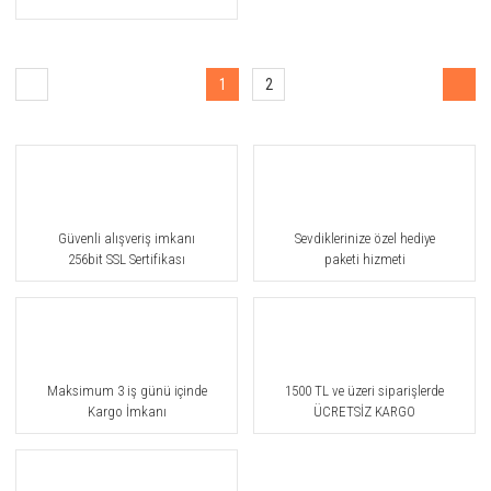
1
2
Güvenli alışveriş imkanı
Sevdiklerinize özel hediye
256bit SSL Sertifikası
paketi hizmeti
Maksimum 3 iş günü içinde
1500 TL ve üzeri siparişlerde
Kargo İmkanı
ÜCRETSİZ KARGO