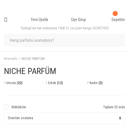
Yeni Üyelik
Üye Girişi
Sepetim
Türkiye'nin her noktasına 1500 TL ve üzeri Kargo ÜCRETSİZ!
NICHE PARFÜM
Anasayfa
NICHE PARFÜM
Unısex
(22)
Erkek
(12)
Kadın
(3)
Stoktakiler
Toplam 32 ürün