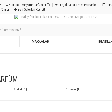
m & Bakım 𐦝
‡ Numune - Minyatür Parfümler 𐙏
★ En Çok Satan Erkek Parfümleri
❒ Tema
rfümler
✠ Yeni Gelenleri Keşfet!
Türkiye'nin her noktasına 1500 TL ve üzeri Kargo ÜCRETSİZ!
MARKALAR
TRENDLE
ARFÜM
Erkek
(1)
Unısex
(1)