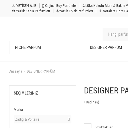
♨ YETİŞEN ALIR
⧮ Orijinal Boy Parfümler
⩭ Lüks Kokulu Mu
✿ Yazlık Kadın Parfümleri
⚓Yazlık Erkek Parfümleri
⚘ Notalara Göre Pa
NICHE PARFÜM
DESIGNER PARFÜM
Anasayfa
DESIGNER PARFÜM
DESIGNER P
SEÇIMLERINIZ
Kadın
(6)
Marka
Zadig & Voltaire
Stoktakiler