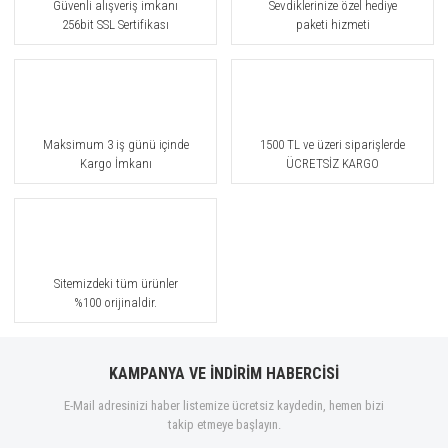
Güvenli alışveriş imkanı
Sevdiklerinize özel hediye
256bit SSL Sertifikası
paketi hizmeti
Maksimum 3 iş günü içinde
1500 TL ve üzeri siparişlerde
Kargo İmkanı
ÜCRETSİZ KARGO
Sitemizdeki tüm ürünler
%100 orijinaldir.
KAMPANYA VE İNDİRİM HABERCİSİ
E-Mail adresinizi haber listemize ücretsiz kaydedin, hemen bizi
takip etmeye başlayın.