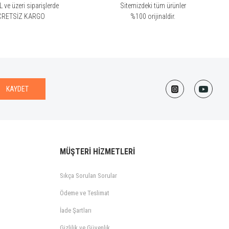
 ve üzeri siparişlerde
Sitemizdeki tüm ürünler
CRETSİZ KARGO
%100 orijinaldir.
KAYDET
MÜŞTERİ HİZMETLERİ
Sıkça Sorulan Sorular
Ödeme ve Teslimat
İade Şartları
Gizlilik ve Güvenlik