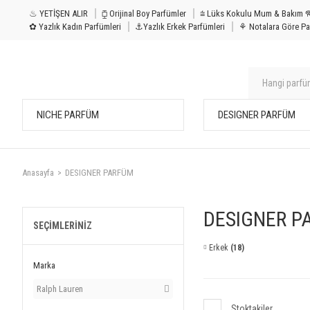
♨ YETİŞEN ALIR
⧮ Orijinal Boy Parfümler
⩭ Lüks Kokulu Mu
✿ Yazlık Kadın Parfümleri
⚓Yazlık Erkek Parfümleri
⚘ Notalara Göre Pa
NICHE PARFÜM
DESIGNER PARFÜM
Anasayfa
DESIGNER PARFÜM
DESIGNER P
SEÇIMLERINIZ
Erkek
(18)
Marka
Ralph Lauren
Stoktakiler