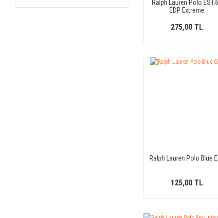
Ralph Lauren Polo EST.
10 ml (21)
Cacharel (6)
EDP Extreme
12 ml (21)
Calvin Klein (28)
275,00 TL
15 ml (21)
Carolina Herrera (28)
30 ml (21)
Caron (5)
Cartier (15)
Cerruti 1881 (1)
Chanel (43)
Chloé (17)
Chopard (1)
Christina Aguilera (2)
Clinique (3)
Ralph Lauren Polo Blue 
Comme des Garcons (1)
Costume National (10)
125,00 TL
Davidoff (9)
Diesel (10)