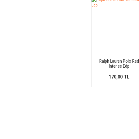
Dior (48)
DKNY (7)
Dolce & Gabbana (47)
Dsquared2 (4)
Dunhill (8)
Elie Saab (12)
Elizabeth Arden (17)
Ralph Lauren Polo Re
Emanuel Ungaro (1)
Intense Edp
Ermenegildo Zegna (5)
170,00 TL
Estee Lauder (18)
Fendi (1)
Ferrari (5)
Fragrance One (2)
Fragrance World (4)
Franck Boclet (1)
French Avenue (74)