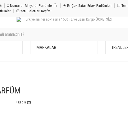
m & Bakım 𐦝
‡ Numune - Minyatür Parfümler 𐙏
★ En Çok Satan Erkek Parfümleri
❒ Tema
rfümler
✠ Yeni Gelenleri Keşfet!
Türkiye'nin her noktasına 1500 TL ve üzeri Kargo ÜCRETSİZ!
MARKALAR
TRENDLE
ARFÜM
Kadın
(2)