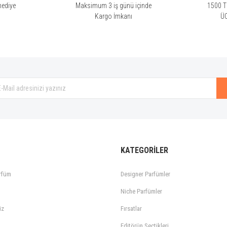
hediye
Maksimum 3 iş günü içinde
1500 TL
i
Kargo İmkanı
Ü
KATEGORİLER
rfüm
Designer Parfümler
Niche Parfümler
iz
Fırsatlar
Editörün Seçtikleri