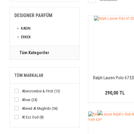
DESIGNER PARFÜM
KADIN
ERKEK
Tüm Kategoriler
TÜM MARKALAR
Ralph Lauren Polo 67 E
Abercrombie & Fitch (13)
290,00 TL
Afnan (24)
Ahmed Al Maghribi (54)
Al Ezz Oud (8)
YENİ
ÜRÜN
Al Haramain (18)