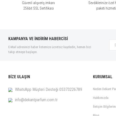
Güvenli alışveriş imkanı
Sevdiklerinize özel 
Gisada Switzerland (6)
256bit SSL Sertifikası
paketi hizmet
Givenchy (37)
Gruccione (45)
Gucci (40)
Guerlain (61)
KAMPANYA VE İNDİRİM HABERCİSİ
Guy Laroche (3)
E-Mail adresinizi haber listemize ücretsiz kaydedin, hemen bizi
Hermes (33)
takip etmeye başlayın.
Hugo Boss (38)
Issey Miyake (23)
J. Del Pozo (1)
BİZE ULAŞIN
KURUMSAL
Jaguar (1)
Jean Paul Gaultier (36)
WhatsApp Müşteri Desteği 05373226789
Neden Dekant Pa
Jil Sander (4)
Hakkımızda
info@dekantparfum.com.tr
Jimmy Choo (12)
İletişim Bilgilerim
JLo Beauty (3)
Blog