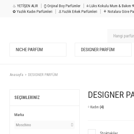
♨ YETİŞEN ALIR
⧮ Orijinal Boy Parfümler
⩭ Lüks Kokulu Mu
✿ Yazlık Kadın Parfümleri
⚓Yazlık Erkek Parfümleri
⚘ Notalara Göre Pa
NICHE PARFÜM
DESIGNER PARFÜM
Anasayfa
DESIGNER PARFÜM
DESIGNER P
SEÇIMLERINIZ
Kadın
(4)
Marka
Moschino
Stoktakiler