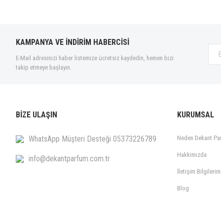
Cacharel (6)
Calvin Klein (28)
Carolina Herrera (28)
KAMPANYA VE İNDİRİM HABERCİSİ
Caron (5)
E-Mail adresinizi haber listemize ücretsiz kaydedin, hemen bizi
Cartier (15)
takip etmeye başlayın.
Cerruti 1881 (1)
Chanel (43)
Chloé (17)
BİZE ULAŞIN
KURUMSAL
Chopard (1)
Christina Aguilera (2)
WhatsApp Müşteri Desteği 05373226789
Neden Dekant Pa
Clinique (3)
Hakkımızda
info@dekantparfum.com.tr
Comme des Garcons (1)
İletişim Bilgilerim
Costume National (10)
Blog
Davidoff (9)
Diesel (10)