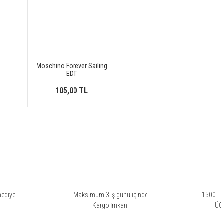
Moschino Forever Sailing
EDT
105,00 TL
hediye
Maksimum 3 iş günü içinde
1500 TL
i
Kargo İmkanı
Ü