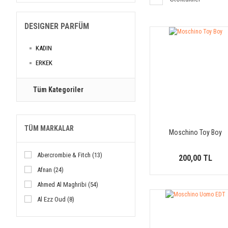
DESIGNER PARFÜM
KADIN
ERKEK
Tüm Kategoriler
TÜM MARKALAR
Moschino Toy Boy
Abercrombie & Fitch (13)
200,00 TL
Afnan (24)
Ahmed Al Maghribi (54)
Al Ezz Oud (8)
Al Haramain (18)