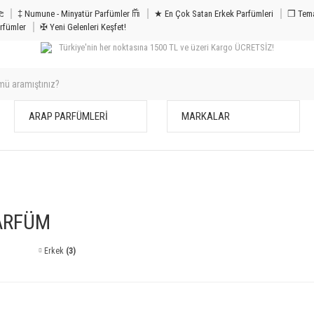
m & Bakım 𐦝
‡ Numune - Minyatür Parfümler 𐙏
★ En Çok Satan Erkek Parfümleri
❒ Tema
rfümler
✠ Yeni Gelenleri Keşfet!
Türkiye'nin her noktasına 1500 TL ve üzeri Kargo ÜCRETSİZ!
ARAP PARFÜMLERİ
MARKALAR
ARFÜM
Erkek
(3)