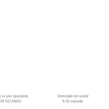
 ve üzeri siparişlerde
Sitemizdeki tüm ürünler
CRETSİZ KARGO
%100 orijinaldir.