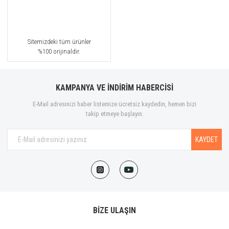
Bohoboco
Bond No.9
Sitemizdeki tüm ürünler
Borntostandout®
%100 orijinaldir.
Bottega Veneta
KAMPANYA VE İNDİRİM HABERCİSİ
Boucheron
E-Mail adresinizi haber listemize ücretsiz kaydedin, hemen bizi
Brioni
takip etmeye başlayın.
Burberry
KAYDET
Bvlgari
By Gulf Orchid
Byredo
BİZE ULAŞIN
Cacharel