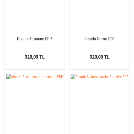
Anka Kuş
Aquarelle
Arabiyat Prestige
Gisada Titanium EDP
Gisada Uomo EDT
Argos
Ariana Grande
320,00 TL
320,00 TL
Armaf
Armani
Astrophil & Stella
Atalier Cologne
Atkinsons
Azzaro