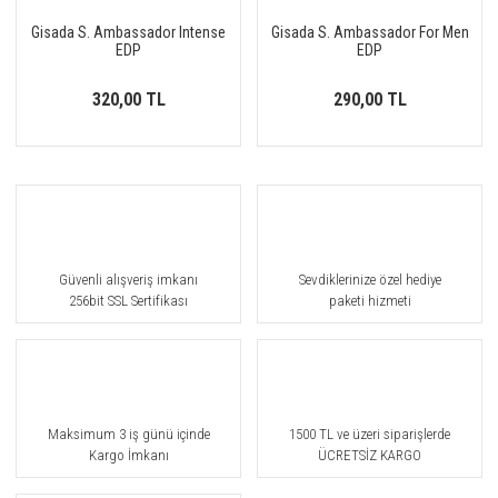
Balenciaga
Gisada S. Ambassador Intense
Gisada S. Ambassador For Men
EDP
EDP
Balmain
320,00 TL
290,00 TL
Banana Republic
BDK Parfums
Beafrag
Bentley
Güvenli alışveriş imkanı
Sevdiklerinize özel hediye
Beso Beach
256bit SSL Sertifikası
paketi hizmeti
Billie Eilish
Blend Oud
Boadicea The Victorious
Maksimum 3 iş günü içinde
1500 TL ve üzeri siparişlerde
Kargo İmkanı
ÜCRETSİZ KARGO
Bogue Profumo