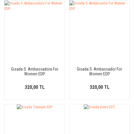
Akro
Şipre Parfümler
Şipre Parfümler
Al Ezz Oud
Temiz-Sabunsu Parfümler
Al Haramain
Alexandre J
Alghabra
Gisada S. Ambassadora For
Gisada S. Ambassador For
Amouage
Women EDP
Women EDP
Anatole Lebreton
320,00 TL
320,00 TL
Anatoline
AndréSimon
Anfar
Angelos Créations Olfactives