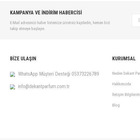
Calvin Klein (28)
KAMPANYA VE İNDİRİM HABERCİSİ
Carolina Herrera (28)
E-Mail adresinizi haber listemize ücretsiz kaydedin, hemen bizi
Caron (5)
takip etmeye başlayın.
Cartier (15)
Cerruti 1881 (1)
Chanel (43)
BİZE ULAŞIN
KURUMSAL
Chloé (17)
Chopard (1)
WhatsApp Müşteri Desteği 05373226789
Neden Dekant Pa
Christina Aguilera (2)
Hakkımızda
info@dekantparfum.com.tr
Clinique (3)
İletişim Bilgilerim
Comme des Garcons (1)
Costume National (10)
Blog
Davidoff (9)
Diesel (10)
Dior (48)