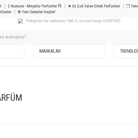
m & Bakım 𐦝
‡ Numune - Minyatür Parfümler 𐙏
★ En Çok Satan Erkek Parfümleri
❒ Tema
rfümler
✠ Yeni Gelenleri Keşfet!
Türkiye'nin her noktasına 1500 TL ve üzeri Kargo ÜCRETSİZ!
MARKALAR
TRENDLE
ARFÜM