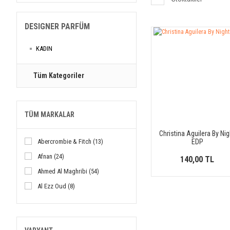
DESIGNER PARFÜM
KADIN
Tüm Kategoriler
TÜM MARKALAR
Christina Aguilera By Nig
Abercrombie & Fitch (13)
EDP
Afnan (24)
140,00 TL
Ahmed Al Maghribi (54)
Al Ezz Oud (8)
Al Haramain (18)
Alexandre J (3)