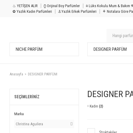
♨ YETİŞEN ALIR
⧮ Orijinal Boy Parfümler
⩭ Lüks Kokulu Mu
✿ Yazlık Kadın Parfümleri
⚓Yazlık Erkek Parfümleri
⚘ Notalara Göre Pa
NICHE PARFÜM
DESIGNER PARFÜM
Anasayfa
DESIGNER PARFÜM
DESIGNER P
SEÇIMLERINIZ
Kadın
(2)
Marka
Christina Aguilera
Stoktakiler