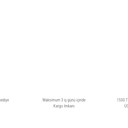
hediye
Maksimum 3 iş günü içinde
1500 TL
i
Kargo İmkanı
Ü