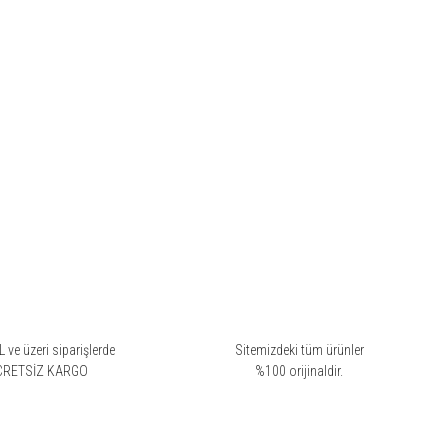
 ve üzeri siparişlerde
Sitemizdeki tüm ürünler
CRETSİZ KARGO
%100 orijinaldir.