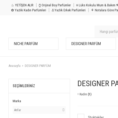
♨ YETİŞEN ALIR
⧮ Orijinal Boy Parfümler
⩭ Lüks Kokulu Mu
✿ Yazlık Kadın Parfümleri
⚓Yazlık Erkek Parfümleri
⚘ Notalara Göre Pa
NICHE PARFÜM
DESIGNER PARFÜM
Anasayfa
DESIGNER PARFÜM
DESIGNER P
SEÇIMLERINIZ
Kadın
(1)
Marka
Anfar
Stoktakiler