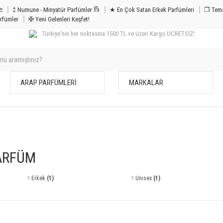
m & Bakım 𐦝
‡ Numune - Minyatür Parfümler 𐙏
★ En Çok Satan Erkek Parfümleri
❒ Tema
rfümler
✠ Yeni Gelenleri Keşfet!
Türkiye'nin her noktasına 1500 TL ve üzeri Kargo ÜCRETSİZ!
ARAP PARFÜMLERİ
MARKALAR
ARFÜM
Erkek
(1)
Unısex
(1)