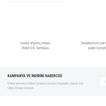
Al Haramain (18)
Alexandre J (3)
Anfar (1)
Aquarelle (2)
Arabiyat Prestige (38)
Ariana Grande (6)
Armaf (40)
Güvenli alışveriş imkanı
Sevdiklerinize özel 
256bit SSL Sertifikası
paketi hizmet
Armani (63)
Azzaro (13)
Banana Republic (1)
Bentley (14)
KAMPANYA VE İNDİRİM HABERCİSİ
Billie Eilish (2)
Bottega Veneta (2)
E-Mail adresinizi haber listemize ücretsiz kaydedin, hemen bizi
takip etmeye başlayın.
Brioni (3)
Burberry (40)
Bvlgari (37)