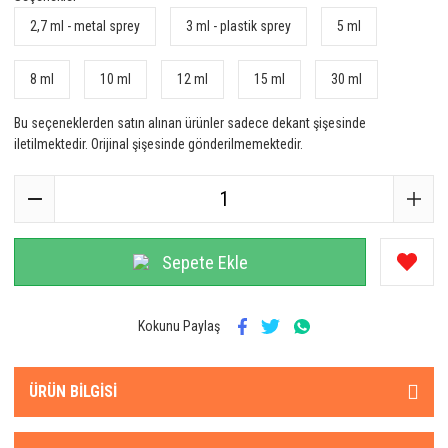
2,7 ml - metal sprey
3 ml - plastik sprey
5 ml
8 ml
10 ml
12 ml
15 ml
30 ml
Bu seçeneklerden satın alınan ürünler sadece dekant şişesinde
iletilmektedir. Orijinal şişesinde gönderilmemektedir.
Sepete Ekle
Kokunu Paylaş
ÜRÜN BILGISI