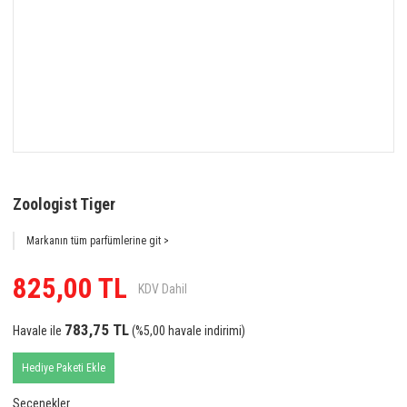
Zoologist Tiger
Markanın tüm parfümlerine git >
825,00 TL
KDV Dahil
783,75 TL
Havale ile
(%5,00 havale indirimi)
Hediye Paketi Ekle
Seçenekler