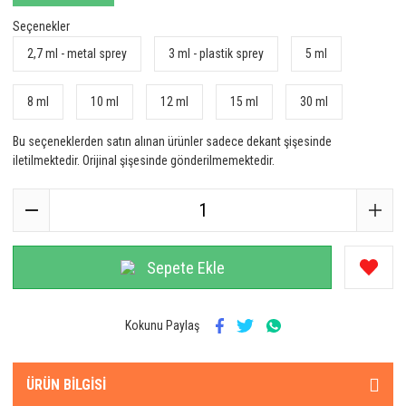
Seçenekler
2,7 ml - metal sprey
3 ml - plastik sprey
5 ml
8 ml
10 ml
12 ml
15 ml
30 ml
Bu seçeneklerden satın alınan ürünler sadece dekant şişesinde
iletilmektedir. Orijinal şişesinde gönderilmemektedir.
Sepete Ekle
Kokunu Paylaş
ÜRÜN BILGISI