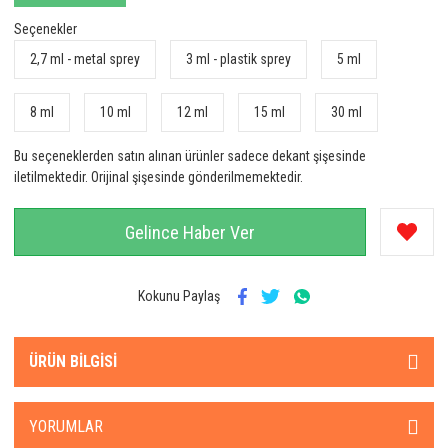
Seçenekler
2,7 ml - metal sprey
3 ml - plastik sprey
5 ml
8 ml
10 ml
12 ml
15 ml
30 ml
Bu seçeneklerden satın alınan ürünler sadece dekant şişesinde
iletilmektedir. Orijinal şişesinde gönderilmemektedir.
Gelince Haber Ver
Kokunu Paylaş
ÜRÜN BILGISI
YORUMLAR