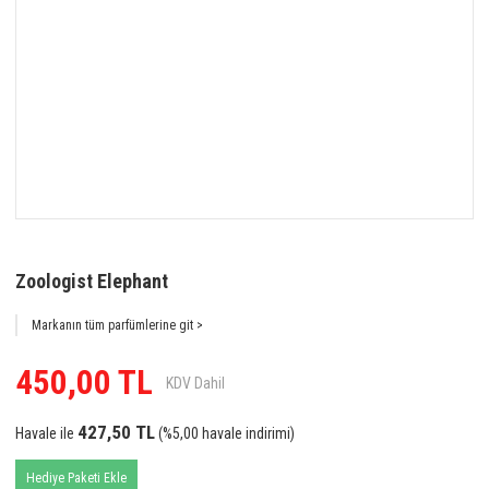
Zoologist Elephant
Markanın tüm parfümlerine git >
450,00 TL
KDV Dahil
427,50 TL
Havale ile
(%5,00 havale indirimi)
Hediye Paketi Ekle