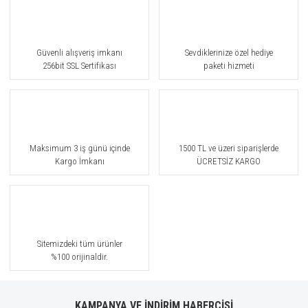
Güvenli alışveriş imkanı
Sevdiklerinize özel hediye
256bit SSL Sertifikası
paketi hizmeti
Maksimum 3 iş günü içinde
1500 TL ve üzeri siparişlerde
Kargo İmkanı
ÜCRETSİZ KARGO
Sitemizdeki tüm ürünler
%100 orijinaldir.
KAMPANYA VE İNDİRİM HABERCİSİ