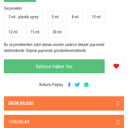
Seçenekler
3 ml - plastik sprey
5 ml
8 ml
10 ml
12 ml
15 ml
30 ml
Bu seçeneklerden satın alınan ürünler sadece dekant şişesinde
iletilmektedir. Orijinal şişesinde gönderilmemektedir.
Gelince Haber Ver
Kokunu Paylaş
ÜRÜN BILGISI
YORUMLAR