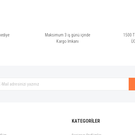
hediye
Maksimum 3 iş günü içinde
1500 TL
i
Kargo İmkanı
Ü
e Edp den çok çok farklı da diyemem sadık bir flanker olmuş.
Gönder
KATEGORİLER