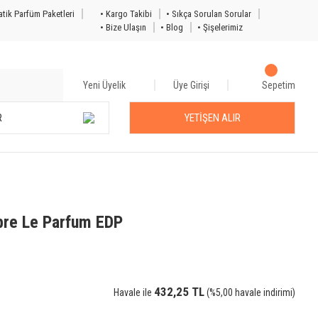
tik Parfüm Paketleri
• Kargo Takibi
• Sıkça Sorulan Sorular
• Bize Ulaşın
• Blog
• Şişelerimiz
Yeni Üyelik
Üye Girişi
Sepetim
R
YETİŞEN ALIR
ibre Le Parfum EDP
432,25 TL
Havale ile
(%5,00 havale indirimi)