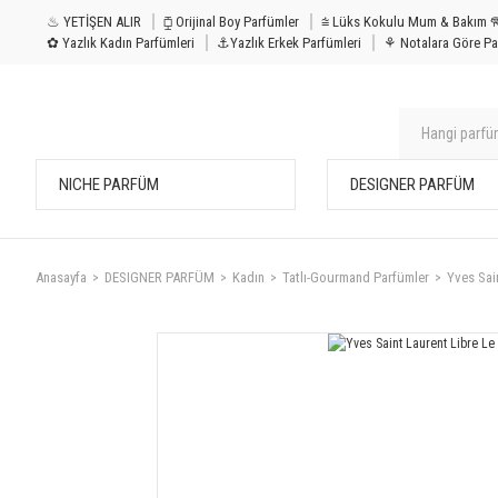
♨ YETİŞEN ALIR
⧮ Orijinal Boy Parfümler
⩭ Lüks Kokulu Mu
✿ Yazlık Kadın Parfümleri
⚓Yazlık Erkek Parfümleri
⚘ Notalara Göre Pa
NICHE PARFÜM
DESIGNER PARFÜM
Anasayfa
DESIGNER PARFÜM
Kadın
Tatlı-Gourmand Parfümler
Yves Sai