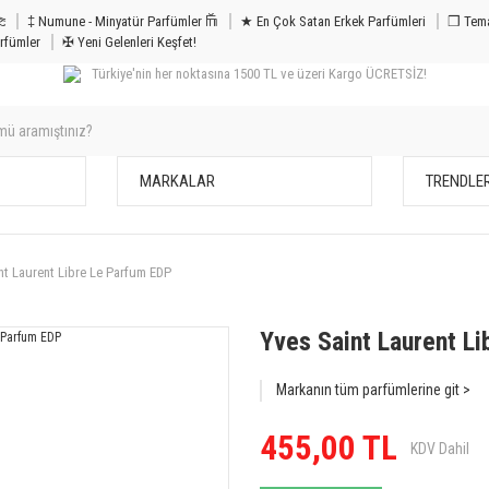
m & Bakım 𐦝
‡ Numune - Minyatür Parfümler 𐙏
★ En Çok Satan Erkek Parfümleri
❒ Tema
rfümler
✠ Yeni Gelenleri Keşfet!
Türkiye'nin her noktasına 1500 TL ve üzeri Kargo ÜCRETSİZ!
MARKALAR
TRENDLE
nt Laurent Libre Le Parfum EDP
Yves Saint Laurent L
Markanın tüm parfümlerine git >
455,00 TL
KDV Dahil