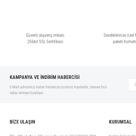
Ürün açıklamasında eksik bilgiler bulunuyor.
Gerçekten sıcak kış parfümü güçlü bi parfüm çok da kalıcı
Ürün bilgilerinde hatalar bulunuyor.
B... K... | 25/07/2025 | 3 ml - plastik sprey
Ürün fiyatı diğer sitelerden daha pahalı.
Bu ürüne benzer farklı alternatifler olmalı.
Güvenli alışveriş imkanı
Sevdiklerinize özel 
Daha kadınsı bir libre gibi
256bit SSL Sertifikası
paketi hizmet
Vanilya açılışında sorun yaşamadım ama bal biraz boğucu geldi. Libr
Rümeysa AYDOĞDU | 30/03/2025 | 3 ml - plastik sprey
KAMPANYA VE İNDİRİM HABERCİSİ
Libre le parfüm
E-Mail adresinizi haber listemize ücretsiz kaydedin, hemen bizi
Yayılımı çok iyi olan bir kış kokusu teninizle anlaşırsa kalıcı bir koku
takip etmeye başlayın.
Yagmur Eder | 16/02/2025 | 3 ml - plastik sprey
İltifat Aldığım Bir Koku
BİZE ULAŞIN
KURUMSAL
Tam bir kış kokusu yayılımı çok iyi herkesten iltifat aldığım bir koku