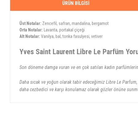
ÜRÜN BILGISI
Üst Notalar:
Zencefil, safran, mandalina, bergamot
Orta Notalar:
Lavanta, portakal çiçeği
Alt Notalar:
Vanilya, bal, tonka fasulyesi, vetiver
Yves Saint Laurent Libre Le Parfüm Yo
Son döneme damga vuran ve en çok satılan kadın parfümlerinin
Daha sıcak ve yoğun olarak tabir edeceğimiz Libre Le Parfum, l
daha cezbedici ve karşı konulamaz olarak gözler önüne sunm
Bu ürünün fiyat bilgisi, resim, ürün açıklamalarında ve diğer konularda yete
Görüş ve önerileriniz için teşekkür ederiz.
Le parfüm
Ürün resmi kalitesiz, bozuk veya görüntülenemiyor.