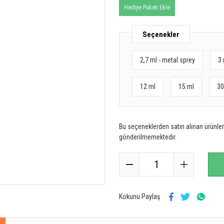
Hediye Paketi Ekle
Seçenekler
2,7 ml - metal sprey
3 
12 ml
15 ml
30
Bu seçeneklerden satın alınan ürünler 
gönderilmemektedir.
Kokunu Paylaş