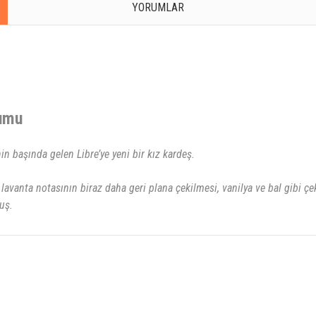
YORUMLAR
rumu
 başında gelen Libre’ye yeni bir kız kardeş.
avanta notasının biraz daha geri plana çekilmesi, vanilya ve bal gibi çek
uş.
rsiz gördüğünüz noktaları öneri formunu kullanarak tarafımıza iletebilirsiniz.