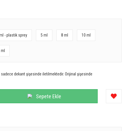
ml - plastik sprey
5 ml
8 ml
10 ml
 ml
sadece dekant şişesinde iletilmektedir. Orijinal şişesinde
Sepete Ekle