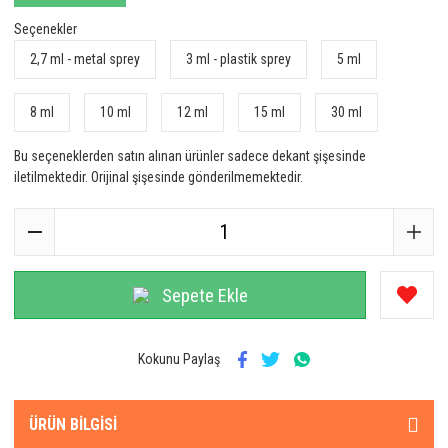
Seçenekler
2,7 ml - metal sprey
3 ml - plastik sprey
5 ml
8 ml
10 ml
12 ml
15 ml
30 ml
Bu seçeneklerden satın alınan ürünler sadece dekant şişesinde
iletilmektedir. Orijinal şişesinde gönderilmemektedir.
Sepete Ekle
Kokunu Paylaş
ÜRÜN BILGISI